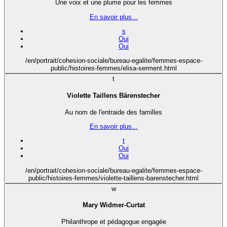
Une voix et une plume pour les femmes
En savoir plus...
s
Oui
Oui
/en/portrait/cohesion-sociale/bureau-egalite/femmes-espace-
public/histoires-femmes/elisa-serment.html
t
Violette Taillens Bärenstecher
Au nom de l'entraide des familles
En savoir plus...
t
Oui
Oui
/en/portrait/cohesion-sociale/bureau-egalite/femmes-espace-
public/histoires-femmes/violette-taillens-barenstecher.html
w
Mary Widmer-Curtat
Philanthrope et pédagogue engagée