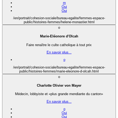
m
Oui
Oui
/en/portrait/cohesion-sociale/bureau-egalite/femmes-espace-
public/histoires-femmes/helene-monastier.html
o
Marie-Eléonore d'Olcah
Faire renaître le culte catholique à tout prix
En savoir plus...
o
/en/portrait/cohesion-sociale/bureau-egalite/femmes-espace-
public/histoires-femmes/marie-eleonore-d-olcah.html
o
Charlotte Olivier von Mayer
Médecin, lobbyiste et «plus grande mendiante du canton»
En savoir plus...
o
Oui
Oui