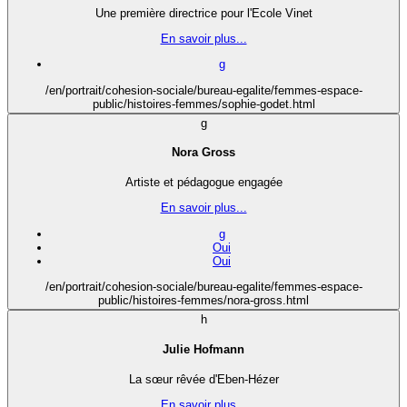
Une première directrice pour l'Ecole Vinet
En savoir plus...
g
/en/portrait/cohesion-sociale/bureau-egalite/femmes-espace-
public/histoires-femmes/sophie-godet.html
g
Nora Gross
Artiste et pédagogue engagée
En savoir plus...
g
Oui
Oui
/en/portrait/cohesion-sociale/bureau-egalite/femmes-espace-
public/histoires-femmes/nora-gross.html
h
Julie Hofmann
La sœur rêvée d'Eben-Hézer
En savoir plus...