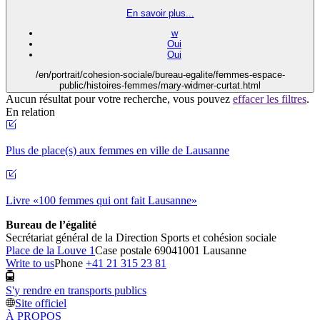
En savoir plus...
w
Oui
Oui
/en/portrait/cohesion-sociale/bureau-egalite/femmes-espace-
public/histoires-femmes/mary-widmer-curtat.html
Aucun résultat pour votre recherche, vous pouvez
effacer les filtres
.
En relation
Plus de place(s) aux femmes en ville de Lausanne
Livre «100 femmes qui ont fait Lausanne»
Bureau de l’égalité
Secrétariat général de la Direction Sports et cohésion sociale
Place de la Louve 1
Case postale 6904
1001 Lausanne
Write to us
Phone
+41 21 315 23 81
S'y rendre en transports publics
Site officiel
À PROPOS