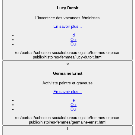
Lucy Dutoit
L'inventrice des vacances féministes
En savoir plus...
d
Oui
Oui
/en/portrait/cohesion-sociale/bureau-egalite/femmes-espace-
public/histoires-femmes/lucy-dutoit.html
e
Germaine Ernst
Activiste peintre et graveuse
En savoir plus...
e
Oui
Oui
/en/portrait/cohesion-sociale/bureau-egalite/femmes-espace-
public/histoires-femmes/germaine-ernst.html
f