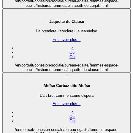
/en/portrait/cohesion-sociale/bureau-egalite/femmes-espace-
public/histoires-femmes/elisabeth-de-cerjat.html
c
Jaquette de Clause
La première «sorcière» lausannoise
En savoir plus...
c
Oui
Oui
/en/portrait/cohesion-sociale/bureau-egalite/femmes-espace-
public/histoires-femmes/jaquette-de-clause.html
c
Aloïse Corbaz dite Aloïse
L'art brut comme scène d'opéra
En savoir plus...
c
Oui
Oui
/en/portrait/cohesion-sociale/bureau-egalite/femmes-espace-