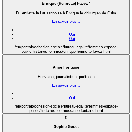
Enrique (Henriette) Favez *
D'Henriette la Lausannoise à Enrique le chirurgien de Cuba
En savoir plus...
f
Oui
Oui
/en/portrait/cohesion-sociale/bureau-egalite/femmes-espace-
public/histoires-femmes/enrique-henriette-favez.html
f
Anne Fontaine
Ecrivaine, journaliste et poétesse
En savoir plus...
f
Oui
/en/portrait/cohesion-sociale/bureau-egalite/femmes-espace-
public/histoires-femmes/anne-fontaine.html
g
Sophie Godet