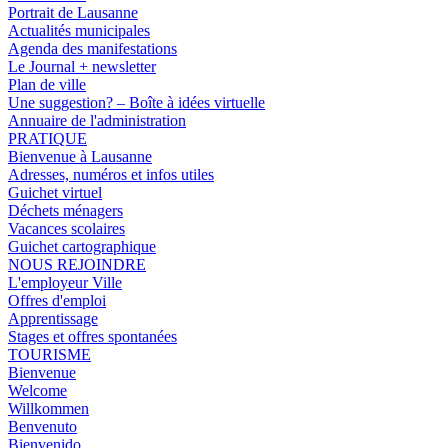
Portrait de Lausanne
Actualités municipales
Agenda des manifestations
Le Journal + newsletter
Plan de ville
Une suggestion? – Boîte à idées virtuelle
Annuaire de l'administration
PRATIQUE
Bienvenue à Lausanne
Adresses, numéros et infos utiles
Guichet virtuel
Déchets ménagers
Vacances scolaires
Guichet cartographique
NOUS REJOINDRE
L'employeur Ville
Offres d'emploi
Apprentissage
Stages et offres spontanées
TOURISME
Bienvenue
Welcome
Willkommen
Benvenuto
Bienvenido