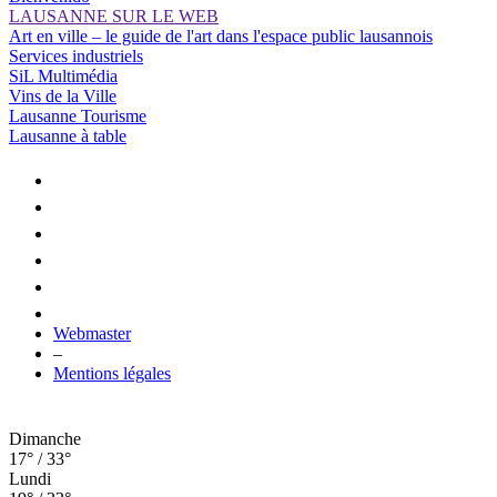
LAUSANNE SUR LE WEB
Art en ville – le guide de l'art dans l'espace public lausannois
Services industriels
SiL Multimédia
Vins de la Ville
Lausanne Tourisme
Lausanne à table
Webmaster
–
Mentions légales
Dimanche
17° / 33°
Lundi