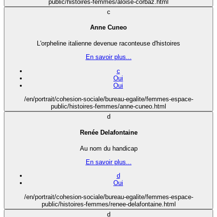
public/histoires-femmes/aloise-corbaz.html
c
Anne Cuneo
L'orpheline italienne devenue raconteuse d'histoires
En savoir plus...
c
Oui
Oui
/en/portrait/cohesion-sociale/bureau-egalite/femmes-espace-
public/histoires-femmes/anne-cuneo.html
d
Renée Delafontaine
Au nom du handicap
En savoir plus...
d
Oui
/en/portrait/cohesion-sociale/bureau-egalite/femmes-espace-
public/histoires-femmes/renee-delafontaine.html
d