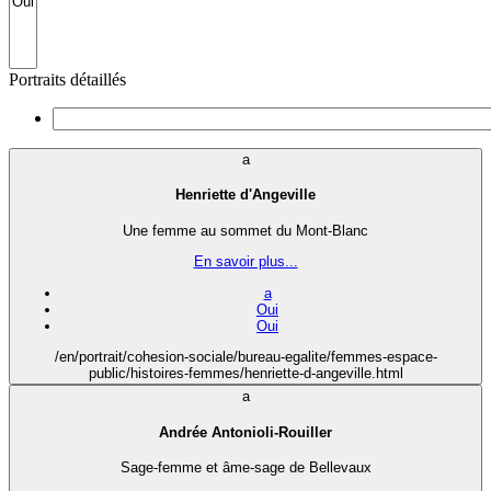
Portraits détaillés
a
Henriette d'Angeville
Une femme au sommet du Mont-Blanc
En savoir plus...
a
Oui
Oui
/en/portrait/cohesion-sociale/bureau-egalite/femmes-espace-
public/histoires-femmes/henriette-d-angeville.html
a
Andrée Antonioli-Rouiller
Sage-femme et âme-sage de Bellevaux