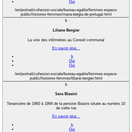
Oui
/en/portrait/cohesion-sociale/bureau-egalite/femmes-espace-
public/histoires-femmes/maria-belgia-de-portugal.html
b
Liliane Bergier
La voix des infirmières au Conseil communal
En savoir plus...
b
Oui
Oui
/en/portrait/cohesion-sociale/bureau-egalite/femmes-espace-
public/histoires-femmes/liliane-bergier.html
b
Sera Biasini
Tenancière de 1960 à 1994 de la pension Biasini située au numéro 10
de cette rue
En savoir plus...
b
Oui