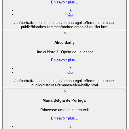
En savoir plus...
a
Oui
/en/portrait/cohesion-sociale/bureau-egalite/femmes-espace-
public/histoires-femmes/andree-antonioli-rouiller.html
b
Alice Bailly
Une cubiste à l'Opéra de Lausanne
En savoir plus...
b
Oui
/en/portrait/cohesion-sociale/bureau-egalite/femmes-espace-
public/histoires-femmes/alice-bailly.html
b
Maria Belgia de Portugal
Princesse amoureuse en exil
En savoir plus...
b