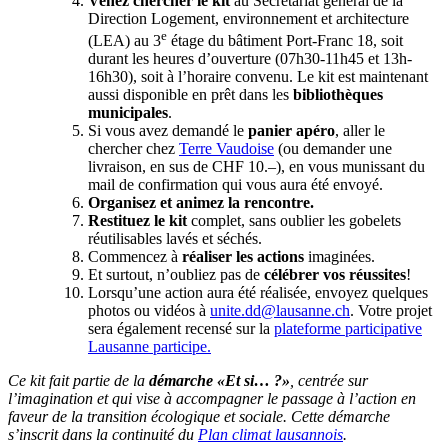
Venez chercher le kit
au Secrétariat général de la
Direction Logement, environnement et architecture
e
(LEA) au 3
étage du bâtiment Port-Franc 18, soit
durant les heures d’ouverture (07h30-11h45 et 13h-
16h30), soit à l’horaire convenu. Le kit est maintenant
aussi disponible en prêt dans les
bibliothèques
municipales
.
Si vous avez demandé le
panier apéro
, aller le
chercher chez
Terre Vaudoise
(ou demander une
livraison, en sus de CHF 10.–), en vous munissant du
mail de confirmation qui vous aura été envoyé.
Organisez et animez la rencontre.
Restituez le kit
complet, sans oublier les gobelets
réutilisables lavés et séchés.
Commencez à
réaliser les actions
imaginées.
Et surtout, n’oubliez pas de
célébrer vos réussites
!
Lorsqu’une action aura été réalisée, envoyez quelques
photos ou vidéos à
unite.dd@lausanne.ch
. Votre projet
sera également recensé sur la
plateforme participative
Lausanne participe.
Ce kit fait partie de la
démarche «Et si… ?»
, centrée sur
l’imagination et qui vise à accompagner le passage à l’action en
faveur de la transition écologique et sociale. Cette démarche
s’inscrit dans la continuité du
Plan climat lausannois
.