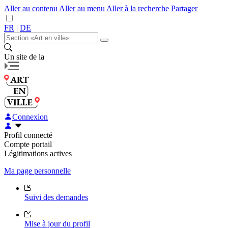
Aller au contenu
Aller au menu
Aller à la recherche
Partager
FR
|
DE
Un site de la
Connexion
Profil connecté
Compte portail
Légitimations actives
Ma page personnelle
Suivi des demandes
Mise à jour du profil