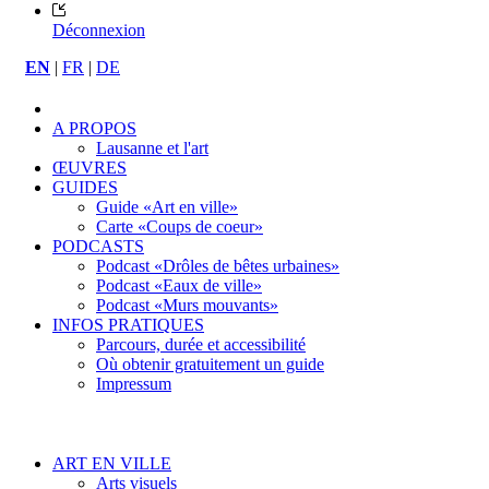
Déconnexion
EN
|
FR
|
DE
A PROPOS
Lausanne et l'art
ŒUVRES
GUIDES
Guide «Art en ville»
Carte «Coups de coeur»
PODCASTS
Podcast «Drôles de bêtes urbaines»
Podcast «Eaux de ville»
Podcast «Murs mouvants»
INFOS PRATIQUES
Parcours, durée et accessibilité
Où obtenir gratuitement un guide
Impressum
ART EN VILLE
Arts visuels