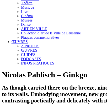
Théâtre
Musique
Livre
Cinéma
Musées
Danse
ART EN VILLE
Collection d’art de la Ville de Lausanne
Plaques commémoratives
ŒUVRES
A PROPOS
ŒUVRES
GUIDES
PODCASTS
INFOS PRATIQUES
Nicolas Pahlisch – Ginkgo
As though carried there on the breeze, nin
to its walls. Embodying movement, new growt
contrasting poetically and delicately with