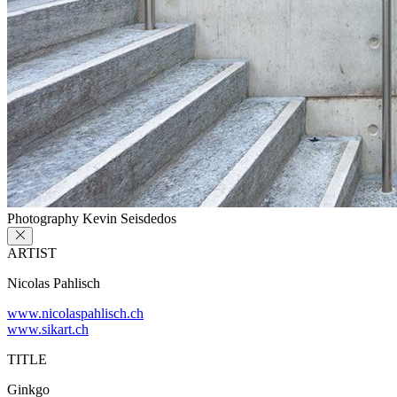
Photography Kevin Seisdedos
ARTIST
Nicolas Pahlisch
www.nicolaspahlisch.ch
www.sikart.ch
TITLE
Ginkgo