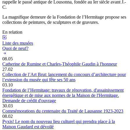
rappelle le passé antique de Lousonna, fondée au Ier siècle avant J.-
C.
La magnifique demeure de la Fondation de l’Hermitage propose ses
collections de peintures, de sculptures et de gravures.
En relation
Liste des musées
Quoi de neuf?
08.05
Catherine de Rumine et Charles-Théophile Gaudin à l'honneur
27.02
Collection de l’Art Brut: lancement du concours d’architecture pour
l’extension du musée qui fête ses 50 ans
03.10
Fondation de l’Hermitage: travaux de rénovation, d'assainissement
énergétique et de mise aux normes de la Maison de l'Hermitage.
Demande de crédit d'ouvrage
30.03
Commémorations du centenaire du Traité de Lausanne 1923-2023
08.02
Pyxis! Le nom du nouveau lieu culturel qui prendra place à la
Maison Gaudard est dévoilé