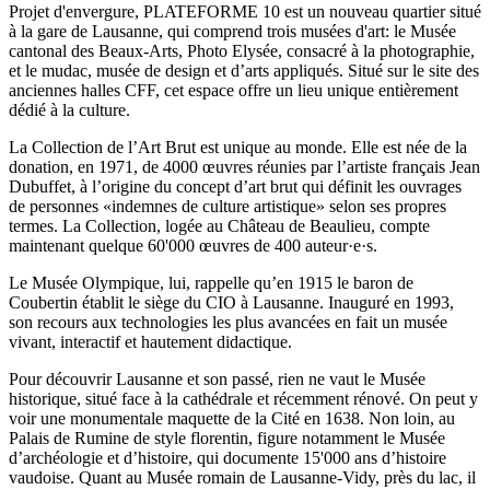
Projet d'envergure, PLATEFORME 10 est un nouveau quartier situé
à la gare de Lausanne, qui comprend trois musées d'art: le Musée
cantonal des Beaux-Arts, Photo Elysée, consacré à la photographie,
et le mudac, musée de design et d’arts appliqués. Situé sur le site des
anciennes halles CFF, cet espace offre un lieu unique entièrement
dédié à la culture.
La Collection de l’Art Brut est unique au monde. Elle est née de la
donation, en 1971, de 4000 œuvres réunies par l’artiste français Jean
Dubuffet, à l’origine du concept d’art brut qui définit les ouvrages
de personnes «indemnes de culture artistique» selon ses propres
termes. La Collection, logée au Château de Beaulieu, compte
maintenant quelque 60'000 œuvres de 400 auteur·e·s.
Le Musée Olympique, lui, rappelle qu’en 1915 le baron de
Coubertin établit le siège du CIO à Lausanne. Inauguré en 1993,
son recours aux technologies les plus avancées en fait un musée
vivant, interactif et hautement didactique.
Pour découvrir Lausanne et son passé, rien ne vaut le Musée
historique, situé face à la cathédrale et récemment rénové. On peut y
voir une monumentale maquette de la Cité en 1638. Non loin, au
Palais de Rumine de style florentin, figure notamment le Musée
d’archéologie et d’histoire, qui documente 15'000 ans d’histoire
vaudoise. Quant au Musée romain de Lausanne-Vidy, près du lac, il