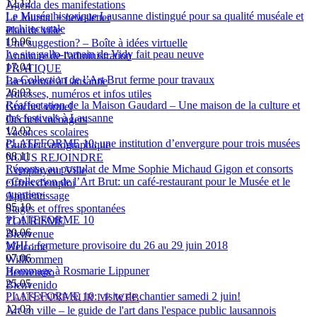
12.12
Agenda des manifestations
Le Musée historique Lausanne distingué pour sa qualité muséale et
Le Journal + newsletter
architecturale
Plan de ville
19.06
Une suggestion? – Boîte à idées virtuelle
Le site gallo-romain de Vidy fait peau neuve
Annuaire de l'administration
17.04
PRATIQUE
La Collection de l’Art Brut ferme pour travaux
Bienvenue à Lausanne
26.03
Adresses, numéros et infos utiles
Réaffectation de la Maison Gaudard – Une maison de la culture et
Guichet virtuel
des festivals à Lausanne
Déchets ménagers
12.02
Vacances scolaires
PLATEFORME 10: une institution d’envergure pour trois musées
Guichet cartographique
08.11
NOUS REJOINDRE
Réponse au postulat de Mme Sophie Michaud Gigon et consorts
L'employeur Ville
«Collection de l’Art Brut: un café-restaurant pour le Musée et le
Offres d'emploi
quartier»
Apprentissage
05.10
Stages et offres spontanées
PLATEFORME 10
TOURISME
20.06
Bienvenue
MHL: fermeture provisoire du 26 au 29 juin 2018
Welcome
07.06
Willkommen
Hommage à Rosmarie Lippuner
Benvenuto
25.05
Bienvenido
PLATEFORME 10: visite de chantier samedi 2 juin!
LAUSANNE SUR LE WEB
12.03
Art en ville – le guide de l'art dans l'espace public lausannois