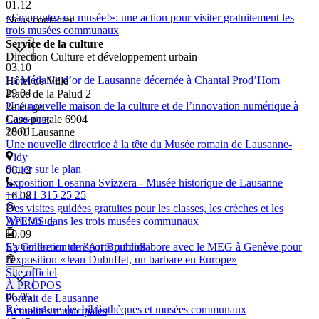
01.12
«Empruntez un musée!»: une action pour visiter gratuitement les
Nous contacter
trois musées communaux
Service de la culture
Direction Culture et développement urbain
03.10
La Médaille d’or de Lausanne décernée à Chantal Prod’Hom
Hôtel de Ville
29.04
Place de la Palud 2
Une nouvelle maison de la culture et de l’innovation numérique à
2e étage
Lausanne
Case postale 6904
28.01
1001 Lausanne
Une nouvelle directrice à la tête du Musée romain de Lausanne-
Vidy
Situer sur le plan
06.12
Exposition Losanna Svizzera - Musée historique de Lausanne
+41 21 315 25 25
16.08
Des visites guidées gratuites pour les classes, les crèches et les
Write to us
APEMS dans les trois musées communaux
10.09
La Collection de l'Art Brut collabore avec le MEG à Genève pour
S'y rendre en transports publics
l'exposition «Jean Dubuffet, un barbare en Europe»
Site officiel
À PROPOS
06.05
Portrait de Lausanne
Réouverture des bibliothèques et musées communaux
Actualités municipales