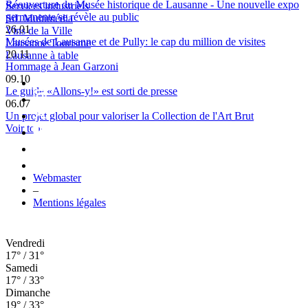
Réouverture du Musée historique de Lausanne - Une nouvelle expo
Services industriels
permanente se révèle au public
SiL Multimédia
26.01
Vins de la Ville
Musées de Lausanne et de Pully: le cap du million de visites
Lausanne Tourisme
20.11
Lausanne à table
Hommage à Jean Garzoni
09.10
Le guide «Allons-y!» est sorti de presse
06.07
Un projet global pour valoriser la Collection de l'Art Brut
Voir tout
Webmaster
–
Mentions légales
Vendredi
17° / 31°
Samedi
17° / 33°
Dimanche
19° / 33°