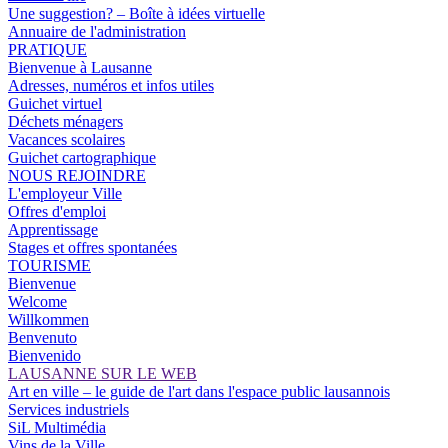
Une suggestion? – Boîte à idées virtuelle
Annuaire de l'administration
PRATIQUE
Bienvenue à Lausanne
Adresses, numéros et infos utiles
Guichet virtuel
Déchets ménagers
Vacances scolaires
Guichet cartographique
NOUS REJOINDRE
L'employeur Ville
Offres d'emploi
Apprentissage
Stages et offres spontanées
TOURISME
Bienvenue
Welcome
Willkommen
Benvenuto
Bienvenido
LAUSANNE SUR LE WEB
Art en ville – le guide de l'art dans l'espace public lausannois
Services industriels
SiL Multimédia
Vins de la Ville