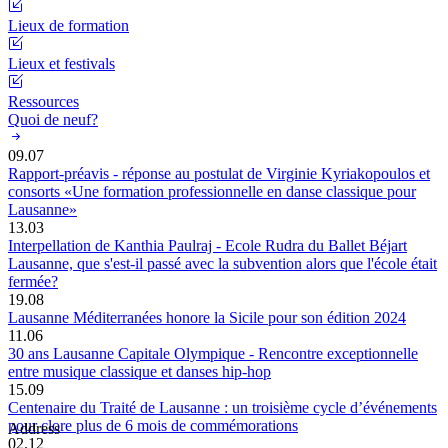
Lieux de formation
Lieux et festivals
Ressources
Quoi de neuf?
09.07
Rapport-préavis - réponse au postulat de Virginie Kyriakopoulos et
consorts «Une formation professionnelle en danse classique pour
Lausanne»
13.03
Interpellation de Kanthia Paulraj - Ecole Rudra du Ballet Béjart
Lausanne, que s'est-il passé avec la subvention alors que l'école était
fermée?
19.08
Lausanne Méditerranées honore la Sicile pour son édition 2024
11.06
30 ans Lausanne Capitale Olympique - Rencontre exceptionnelle
entre musique classique et danses hip-hop
15.09
Centenaire du Traité de Lausanne : un troisième cycle d’événements
pour clore plus de 6 mois de commémorations
Address
02.12