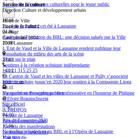
Succès des découvertes culturelles pour le jeune public
Service de la culture
Direction Culture et développement urbain
28.06
Hôtel de Ville
Le plein de culture cet été à Lausanne
Place de la Palud 2
04.06
2e étage
Audit de la Fondation du BBL: une décision saluée par la Ville
Case postale 6904
20.08
1001 Lausanne
L’Etat de Vaud et la Ville de Lausanne rendent publique leur
consultation du milieu des arts de la scène
Situer sur le plan
27.03
Soutiens à la création scénique indépendante
+41 21 315 25 25
11.01
Le Canton de Vaud et les villes de Lausanne et Pully s’associent
Write to us
pour reconduire jusqu’en 2020 leur soutien à la Compagnie Linga
19.11
Inauguration d'une plaque commémorative en l'honneur de Philippe
S'y rendre en transports publics
et Elvire Braunschweig
Site officiel
À PROPOS
04.10
Portrait de Lausanne
Prix de Lausanne 2020
Actualités municipales
15.06
Agenda des manifestations
Nouvelles présidences au BBL et à l’Opéra de Lausanne
Le Journal + newsletter
Voir tout
Plan de ville