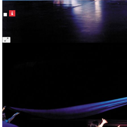
© BBL
Béjart Ballet Lausanne