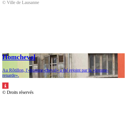
© Ville de Lausanne
Homcheval
Au Rôtillon, l'«homme-cheval» a été rejoint par la «femme-
© Ville de Lausanne
renarde».
© Droits réservés