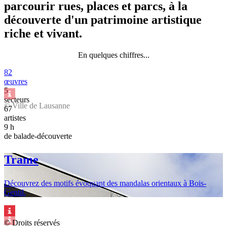
parcourir rues, places et parcs, à la
découverte d'un patrimoine artistique
riche et vivant.
En quelques chiffres...
82
œuvres
5
secteurs
© Ville de Lausanne
67
artistes
9 h
de balade-découverte
Trame
Découvrez des motifs évoquant des mandalas orientaux à Bois-
Gentil.
© Droits réservés