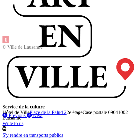
© Ville de Lausanne
Service de la culture
Hôtel de Ville
Place de la Palud 2
2e étage
Case postale 6904
1002
Previous
Next
Lausanne
Write to us
S'y rendre en transports publics