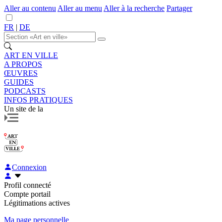
Aller au contenu
Aller au menu
Aller à la recherche
Partager
FR
|
DE
ART EN VILLE
A PROPOS
ŒUVRES
GUIDES
PODCASTS
INFOS PRATIQUES
Un site de la
Connexion
Profil connecté
Compte portail
Légitimations actives
Ma page personnelle