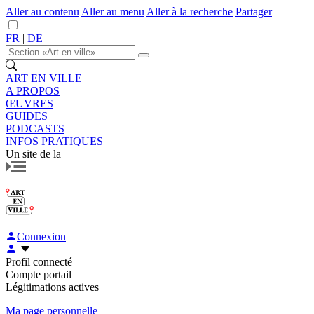
Aller au contenu
Aller au menu
Aller à la recherche
Partager
FR
|
DE
ART EN VILLE
A PROPOS
ŒUVRES
GUIDES
PODCASTS
INFOS PRATIQUES
Un site de la
Connexion
Profil connecté
Compte portail
Légitimations actives
Ma page personnelle