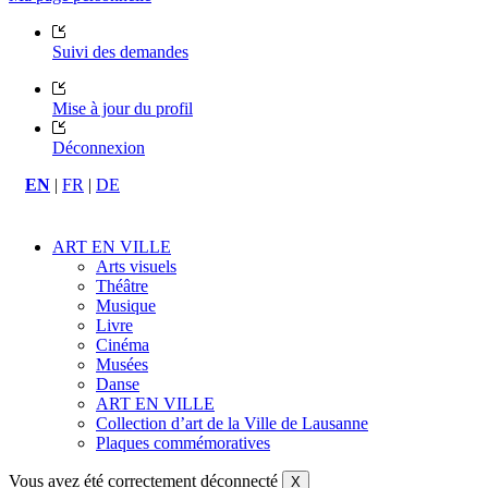
Suivi des demandes
Mise à jour du profil
Déconnexion
EN
|
FR
|
DE
ART EN VILLE
Arts visuels
Théâtre
Musique
Livre
Cinéma
Musées
Danse
ART EN VILLE
Collection d’art de la Ville de Lausanne
Plaques commémoratives
Vous avez été correctement déconnecté
X