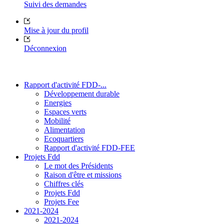
Suivi des demandes
Mise à jour du profil
Déconnexion
Rapport d'activité FDD-...
Développement durable
Energies
Espaces verts
Mobilité
Alimentation
Ecoquartiers
Rapport d'activité FDD-FEE
Projets Fdd
Le mot des Présidents
Raison d'être et missions
Chiffres clés
Projets Fdd
Projets Fee
2021-2024
2021-2024