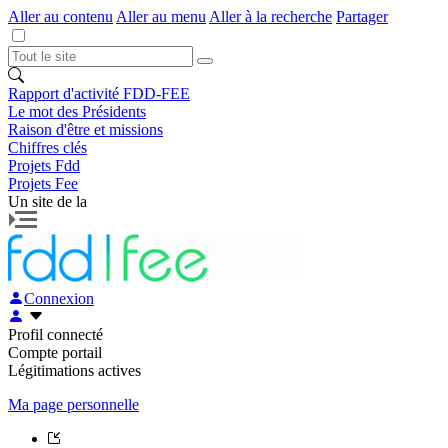
Aller au contenu
Aller au menu
Aller à la recherche
Partager
Rapport d'activité FDD-FEE
Le mot des Présidents
Raison d'être et missions
Chiffres clés
Projets Fdd
Projets Fee
Un site de la
Connexion
Profil connecté
Compte portail
Légitimations actives
Ma page personnelle