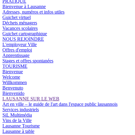
PRATIQUE
Bienvenue à Lausanne
Adresses, numéros et infos utiles
Guichet virtuel
Déchets ménagers
Vacances scolaires
Guichet cartographique
NOUS REJOINDRE
L'employeur Ville
Offres d'emploi
Apprentissage
Stages et offres spontanées
TOURISME
Bienvenue
Welcome
Willkommen
Benvenuto
Bienvenido
LAUSANNE SUR LE WEB
Art en ville – le guide de l'art dans l'espace public lausannois
Services industriels
SiL Multimédia
Vins de la Ville
Lausanne Tourisme
Lausanne à table