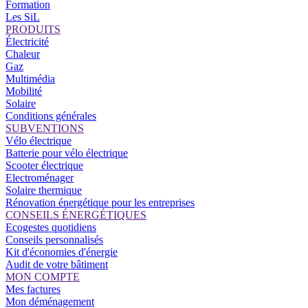
Formation
Les SiL
PRODUITS
Électricité
Chaleur
Gaz
Multimédia
Mobilité
Solaire
Conditions générales
SUBVENTIONS
Vélo électrique
Batterie pour vélo électrique
Scooter électrique
Electroménager
Solaire thermique
Rénovation énergétique pour les entreprises
CONSEILS ÉNERGÉTIQUES
Ecogestes quotidiens
Conseils personnalisés
Kit d'économies d'énergie
Audit de votre bâtiment
MON COMPTE
Mes factures
Mon déménagement