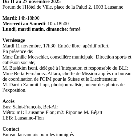
Du 11 au 27 novembre 2025
Forum de l'Hôtel de Ville
, place de la Palud 2, 1003 Lausanne
Mardi
: 14h-18h00
Mercredi au Samedi
: 10h-18h00
Lundi, mardi matin, dimanche:
fermé
Vernissage
Mardi 11 novembre, 17h30. Entrée libre, apéritif offert.
En présence de:
Mme Émilie Moeschler, conseillère municipale, Direction sports et
cohésion sociale;
M. Bashkim Iseni, délégué à l’intégration et responsable du BLI;
Mme Berta Fernández-Alfaro, cheffe de Mission auprès du bureau
de coordination de l'OIM pour la Suisse et le Liechtenstein;
M. Darrin Zammit Lupi, photojournaliste, auteur des photos de
l’exposition.
Accès
Bus: Saint-François, Bel-Air
Métro: m1: Lausanne-Flon; m2: Riponne-M. Béjart
LEB: Lausanne-Flon
Contact
Bureau lausannois pour les immigrés