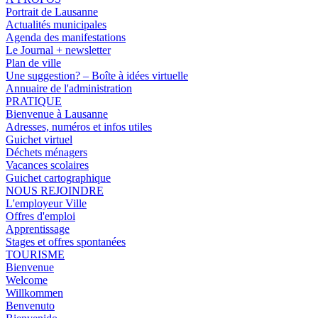
Portrait de Lausanne
Actualités municipales
Agenda des manifestations
Le Journal + newsletter
Plan de ville
Une suggestion? – Boîte à idées virtuelle
Annuaire de l'administration
PRATIQUE
Bienvenue à Lausanne
Adresses, numéros et infos utiles
Guichet virtuel
Déchets ménagers
Vacances scolaires
Guichet cartographique
NOUS REJOINDRE
L'employeur Ville
Offres d'emploi
Apprentissage
Stages et offres spontanées
TOURISME
Bienvenue
Welcome
Willkommen
Benvenuto