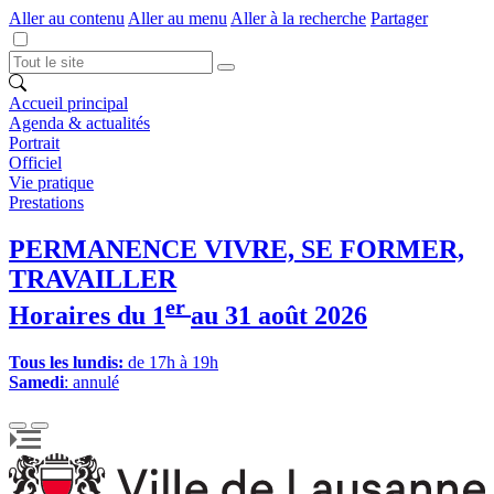
Aller au contenu
Aller au menu
Aller à la recherche
Partager
Accueil principal
Agenda & actualités
Portrait
Officiel
Vie pratique
Prestations
PERMANENCE VIVRE, SE FORMER,
TRAVAILLER
er
Horaires du 1
au 31 août 2026
Tous les lundis:
de 17h à 19h
Samedi
: annulé