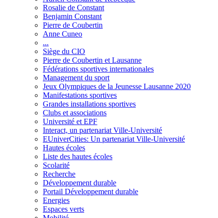
Rosalie de Constant
Benjamin Constant
Pierre de Coubertin
Anne Cuneo
...
Siège du CIO
Pierre de Coubertin et Lausanne
Fédérations sportives internationales
Management du sport
Jeux Olympiques de la Jeunesse Lausanne 2020
Manifestations sportives
Grandes installations sportives
Clubs et associations
Université et EPF
Interact, un partenariat Ville-Université
EUniverCities: Un partenariat Ville-Université
Hautes écoles
Liste des hautes écoles
Scolarité
Recherche
Développement durable
Portail Développement durable
Energies
Espaces verts
Mobilité