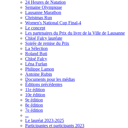
24 Heures de Natation
Semaine Olympique
Lausanne Marathon
Christmas Run
Women's National Cup Final-4
Le concept
Les partenaires du Prix du livre de la Ville de Lausanne
Chloé Falcy lauréate
Soirée de remise du Prix
La Sélection
Roland Buti
Chloé Falcy
Léna Furlan
Philippe Lamon
Antoine Rubin
Documents pour les médias
Éditions précédentes
11e édition
10e édition
9e édition
8e édition
7e édition
...
Le lauréat 2023-2025
Participantes et participants 2023