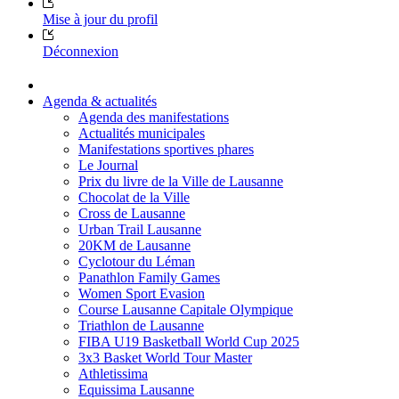
Mise à jour du profil
Déconnexion
Agenda & actualités
Agenda des manifestations
Actualités municipales
Manifestations sportives phares
Le Journal
Prix du livre de la Ville de Lausanne
Chocolat de la Ville
Cross de Lausanne
Urban Trail Lausanne
20KM de Lausanne
Cyclotour du Léman
Panathlon Family Games
Women Sport Evasion
Course Lausanne Capitale Olympique
Triathlon de Lausanne
FIBA U19 Basketball World Cup 2025
3x3 Basket World Tour Master
Athletissima
Equissima Lausanne