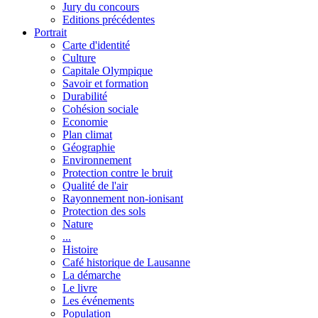
Jury du concours
Editions précédentes
Portrait
Carte d'identité
Culture
Capitale Olympique
Savoir et formation
Durabilité
Cohésion sociale
Economie
Plan climat
Géographie
Environnement
Protection contre le bruit
Qualité de l'air
Rayonnement non-ionisant
Protection des sols
Nature
...
Histoire
Café historique de Lausanne
La démarche
Le livre
Les événements
Population