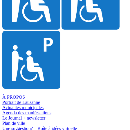
À PROPOS
Portrait de Lausanne
Actualités municipales
Agenda des manifestations
Le Journal + newsletter
Plan de ville
Une suggestion? – Boîte à idées virtuelle