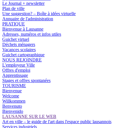
Le Journal + newsletter
Plan de ville
Une suggestion? – Boîte à idées virtuelle
Annuaire de l'administration
PRATIQUE
Bienvenue à Lausanne
Adresses, numéros et infos utiles
Guichet virtuel
Déchets ménagers
Vacances scolaires
Guichet cartographique
NOUS REJOINDRE
L'employeur Ville
Offres d'emploi
Apprentissage
Stages et offres spontanées
TOURISME
Bienvenue
Welcome
Willkommen
Benvenuto
Bienvenido
LAUSANNE SUR LE WEB
Art en ville – le guide de l'art dans l'espace public lausannois
Services industriels