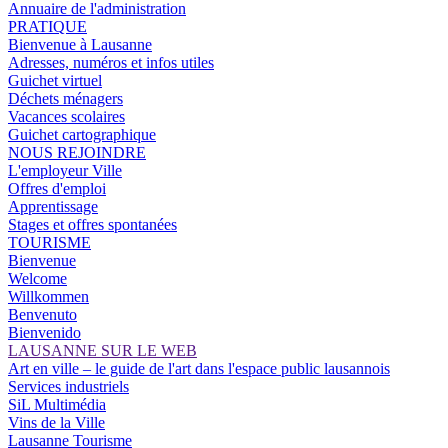
Annuaire de l'administration
PRATIQUE
Bienvenue à Lausanne
Adresses, numéros et infos utiles
Guichet virtuel
Déchets ménagers
Vacances scolaires
Guichet cartographique
NOUS REJOINDRE
L'employeur Ville
Offres d'emploi
Apprentissage
Stages et offres spontanées
TOURISME
Bienvenue
Welcome
Willkommen
Benvenuto
Bienvenido
LAUSANNE SUR LE WEB
Art en ville – le guide de l'art dans l'espace public lausannois
Services industriels
SiL Multimédia
Vins de la Ville
Lausanne Tourisme