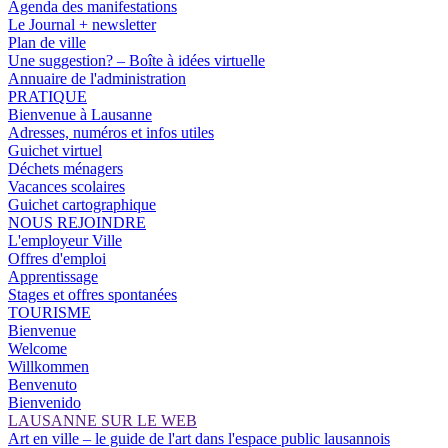
Agenda des manifestations
Le Journal + newsletter
Plan de ville
Une suggestion? – Boîte à idées virtuelle
Annuaire de l'administration
PRATIQUE
Bienvenue à Lausanne
Adresses, numéros et infos utiles
Guichet virtuel
Déchets ménagers
Vacances scolaires
Guichet cartographique
NOUS REJOINDRE
L'employeur Ville
Offres d'emploi
Apprentissage
Stages et offres spontanées
TOURISME
Bienvenue
Welcome
Willkommen
Benvenuto
Bienvenido
LAUSANNE SUR LE WEB
Art en ville – le guide de l'art dans l'espace public lausannois