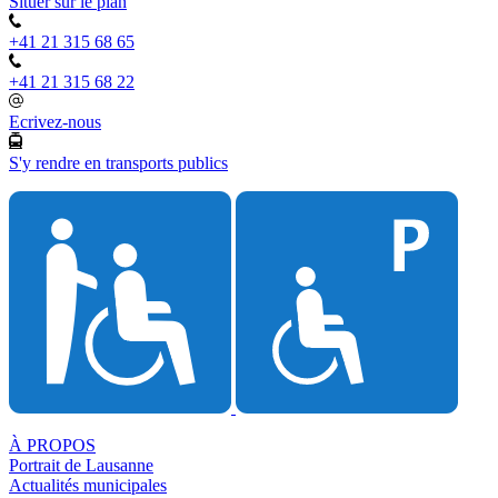
Situer sur le plan
+41 21 315 68 65
+41 21 315 68 22
Ecrivez-nous
S'y rendre en transports publics
À PROPOS
Portrait de Lausanne
Actualités municipales