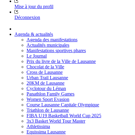
Mise à jour du profil
Déconnexion
Agenda & actualités
Agenda des manifestations
Actualités municipales
Manifestations sportives phares
Le Journal
Prix du livre de la Ville de Lausanne
Chocolat de la Ville
Cross de Lausanne
Urban Trail Lausanne
20KM de Lausanne
Cyclotour du Léman
Panathlon Family Games
Women Sport Evasion
Course Lausanne Capitale Olympique
Triathlon de Lausanne
FIBA U19 Basketball World Cup 2025
3x3 Basket World Tour Master
Athletissima
Equissima Lausanne