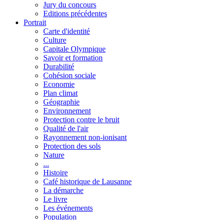
Jury du concours
Editions précédentes
Portrait
Carte d'identité
Culture
Capitale Olympique
Savoir et formation
Durabilité
Cohésion sociale
Economie
Plan climat
Géographie
Environnement
Protection contre le bruit
Qualité de l'air
Rayonnement non-ionisant
Protection des sols
Nature
...
Histoire
Café historique de Lausanne
La démarche
Le livre
Les événements
Population