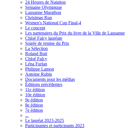
24 Heures de Natation
Semaine Olympique
Lausanne Marathon
Christmas Run
Women's National Cup Final-4
Le concept
Les partenaires du Prix du livre de la Ville de Lausanne
Chloé Falcy lauréate
Soirée de remise du Prix
La Sélection
Roland Buti
Chloé Falcy
Léna Furlan
Philippe Lamon
Antoine Rubin
Documents pour les médias
Éditions précédentes
11e édition
10e édition
9e édition
8e édition
7e édition
...
Le lauréat 2023-2025
Participantes et participants 2023