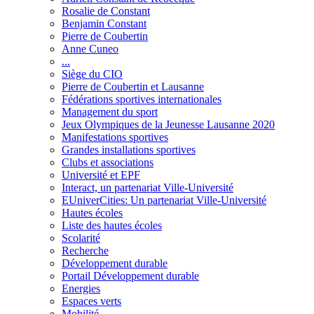
Rosalie de Constant
Benjamin Constant
Pierre de Coubertin
Anne Cuneo
...
Siège du CIO
Pierre de Coubertin et Lausanne
Fédérations sportives internationales
Management du sport
Jeux Olympiques de la Jeunesse Lausanne 2020
Manifestations sportives
Grandes installations sportives
Clubs et associations
Université et EPF
Interact, un partenariat Ville-Université
EUniverCities: Un partenariat Ville-Université
Hautes écoles
Liste des hautes écoles
Scolarité
Recherche
Développement durable
Portail Développement durable
Energies
Espaces verts
Mobilité