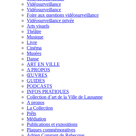
Vidéosurveillance
Vidéosurveillance
Foire aux questions vidéosurveillance
Vidéosurveillance privée
Arts visuels
Théâtre
Musique
Livre
Cinéma
Musées
Danse
ART EN VILLE
A PROPOS
ŒUVRES
GUIDES
PODCASTS
INFOS PRATIQUES
Collection d’art de la Ville de Lausanne
A propos
La Collection
Prêts
Médiation
Publications et expositions
Plaques commémoratives
Adrien Constant de Rebecque