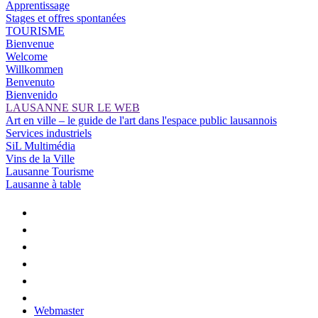
Apprentissage
Stages et offres spontanées
TOURISME
Bienvenue
Welcome
Willkommen
Benvenuto
Bienvenido
LAUSANNE SUR LE WEB
Art en ville – le guide de l'art dans l'espace public lausannois
Services industriels
SiL Multimédia
Vins de la Ville
Lausanne Tourisme
Lausanne à table
Webmaster