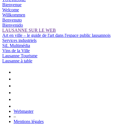
Bienvenue
Welcome
Willkommen
Benvenuto
Bienvenido
LAUSANNE SUR LE WEB
Art en ville – le guide de l'art dans l'espace public lausannois
Services industriels
SiL Multimédia
Vins de la Ville
Lausanne Tourisme
Lausanne à table
Webmaster
–
Mentions légales