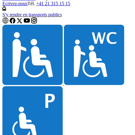
Ecrivez-nous
Tél.
+41 21 315 15 15
S'y rendre en transports publics