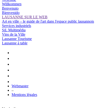
Willkommen
Benvenuto
Bienvenido
LAUSANNE SUR LE WEB
Art en ville – le guide de l'art dans l'espace public lausannois
Services industriels
SiL Multimédia
Vins de la Ville
Lausanne Tourisme
Lausanne à table
Webmaster
–
Mentions légales