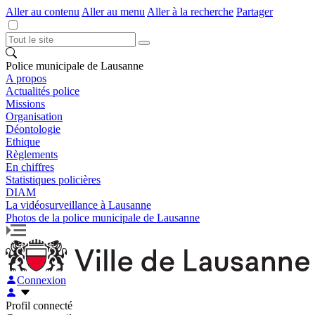
Aller au contenu
Aller au menu
Aller à la recherche
Partager
Police municipale de Lausanne
A propos
Actualités police
Missions
Organisation
Déontologie
Ethique
Règlements
En chiffres
Statistiques policières
DIAM
La vidéosurveillance à Lausanne
Photos de la police municipale de Lausanne
Connexion
Profil connecté