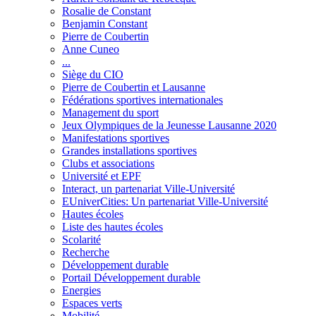
Rosalie de Constant
Benjamin Constant
Pierre de Coubertin
Anne Cuneo
...
Siège du CIO
Pierre de Coubertin et Lausanne
Fédérations sportives internationales
Management du sport
Jeux Olympiques de la Jeunesse Lausanne 2020
Manifestations sportives
Grandes installations sportives
Clubs et associations
Université et EPF
Interact, un partenariat Ville-Université
EUniverCities: Un partenariat Ville-Université
Hautes écoles
Liste des hautes écoles
Scolarité
Recherche
Développement durable
Portail Développement durable
Energies
Espaces verts
Mobilité