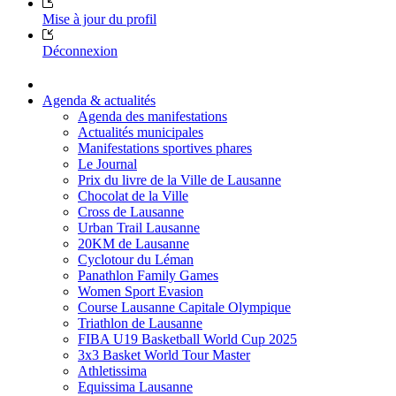
Mise à jour du profil
Déconnexion
Agenda & actualités
Agenda des manifestations
Actualités municipales
Manifestations sportives phares
Le Journal
Prix du livre de la Ville de Lausanne
Chocolat de la Ville
Cross de Lausanne
Urban Trail Lausanne
20KM de Lausanne
Cyclotour du Léman
Panathlon Family Games
Women Sport Evasion
Course Lausanne Capitale Olympique
Triathlon de Lausanne
FIBA U19 Basketball World Cup 2025
3x3 Basket World Tour Master
Athletissima
Equissima Lausanne