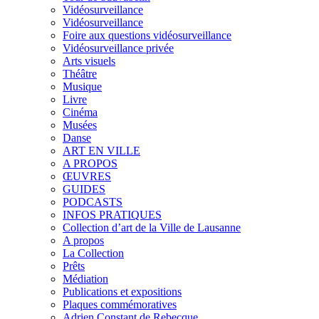
Vidéosurveillance
Vidéosurveillance
Foire aux questions vidéosurveillance
Vidéosurveillance privée
Arts visuels
Théâtre
Musique
Livre
Cinéma
Musées
Danse
ART EN VILLE
A PROPOS
ŒUVRES
GUIDES
PODCASTS
INFOS PRATIQUES
Collection d’art de la Ville de Lausanne
A propos
La Collection
Prêts
Médiation
Publications et expositions
Plaques commémoratives
Adrien Constant de Rebecque