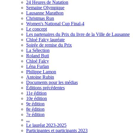
24 Heures de Natation
Semaine Olympique
Lausanne Marathon
Christmas Run
Women's National Cup Final-4
Le concept
Les partenaires du Prix du livre de la Ville de Lausanne
Chloé Falcy lauréate
Soirée de remise du Prix
La Sélection
Roland Buti
Chloé Falcy
Léna Furlan
Philippe Lamon
Antoine Rubin
Documents pour les médias
Éditions précédentes
11e édition
10e édition
9e édition
8e édition
7e édition
...
Le lauréat 2023-2025
Participantes et participants 2023