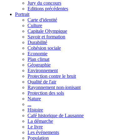
Jury du concours
Editions précédentes
Portrait
Carte d'identité
Culture
Capitale Olympique
Savoir et formation
Durabilité
Cohésion sociale
Economie
Plan climat
Géographie
Environnement
Protection contre le bruit
Qualité de l'air
Rayonnement non-ionisant
Protection des sols
Nature
...
Histoire
Café historique de Lausanne
La démarche
Le livre
Les événements
Population