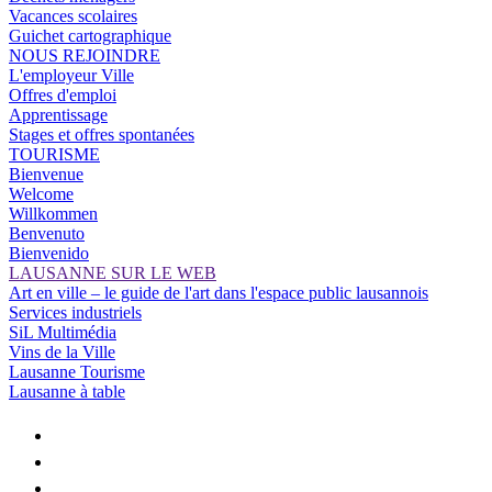
Vacances scolaires
Guichet cartographique
NOUS REJOINDRE
L'employeur Ville
Offres d'emploi
Apprentissage
Stages et offres spontanées
TOURISME
Bienvenue
Welcome
Willkommen
Benvenuto
Bienvenido
LAUSANNE SUR LE WEB
Art en ville – le guide de l'art dans l'espace public lausannois
Services industriels
SiL Multimédia
Vins de la Ville
Lausanne Tourisme
Lausanne à table