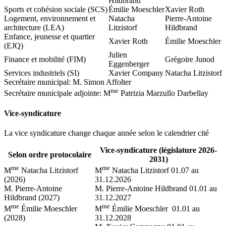
Hildbrand
Sports et cohésion sociale (SCS)
Émilie Moeschler
Xavier Roth
Logement, environnement et
Natacha
Pierre-Antoine
architecture (LEA)
Litzistorf
Hildbrand
Enfance, jeunesse et quartier
Xavier Roth
Émilie Moeschler
(EJQ)
Julien
Finance et mobilité (FIM)
Grégoire Junod
Eggenberger
Services industriels (SI)
Xavier Company
Natacha Litzistorf
Secrétaire municipal: M. Simon Affolter
me
Secrétaire municipale adjointe: M
Patrizia Marzullo Darbellay
Vice-syndicature
La vice syndicature change chaque année selon le calendrier cité
Vice-syndicature (législature 2026-
Selon ordre protocolaire
2031)
me
me
M
Natacha Litzistorf
M
Natacha Litzistorf 01.07 au
(2026)
31.12.2026
M. Pierre-Antoine
M. Pierre-Antoine Hildbrand 01.01 au
Hildbrand (2027)
31.12.2027
me
me
M
Émilie Moeschler
M
Émilie Moeschler 01.01 au
(2028)
31.12.2028