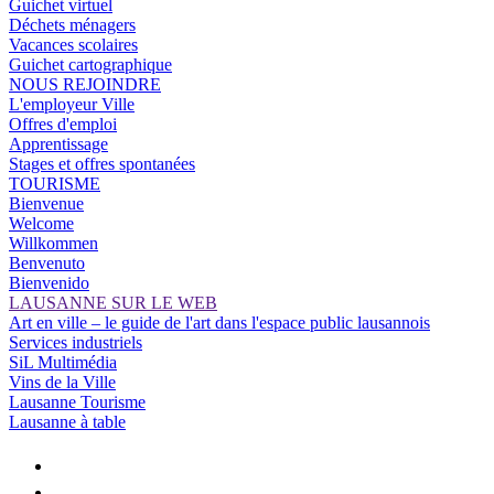
Guichet virtuel
Déchets ménagers
Vacances scolaires
Guichet cartographique
NOUS REJOINDRE
L'employeur Ville
Offres d'emploi
Apprentissage
Stages et offres spontanées
TOURISME
Bienvenue
Welcome
Willkommen
Benvenuto
Bienvenido
LAUSANNE SUR LE WEB
Art en ville – le guide de l'art dans l'espace public lausannois
Services industriels
SiL Multimédia
Vins de la Ville
Lausanne Tourisme
Lausanne à table