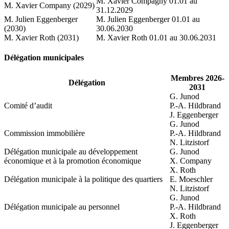
M. Xavier Compagny 01.01 au
M. Xavier Company (2029)
31.12.2029
M. Julien Eggenberger
M. Julien Eggenberger 01.01 au
(2030)
30.06.2030
M. Xavier Roth (2031)
M. Xavier Roth 01.01 au 30.06.2031
Délégation municipales
Membres 2026-
Délégation
2031
G. Junod
Comité d’audit
P.-A. Hildbrand
J. Eggenberger
G. Junod
Commission immobilière
P.-A. Hildbrand
N. Litzistorf
Délégation municipale au développement
G. Junod
économique et à la promotion économique
X. Company
X. Roth
Délégation municipale à la politique des quartiers
E. Moeschler
N. Litzistorf
G. Junod
Délégation municipale au personnel
P.-A. Hildbrand
X. Roth
J. Eggenberger