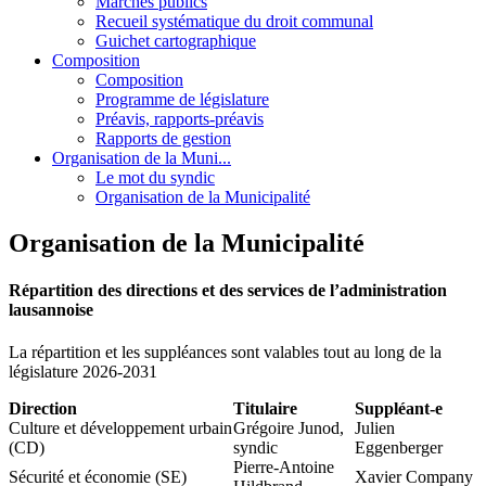
Marchés publics
Recueil systématique du droit communal
Guichet cartographique
Composition
Composition
Programme de législature
Préavis, rapports-préavis
Rapports de gestion
Organisation de la Muni...
Le mot du syndic
Organisation de la Municipalité
Organisation de la Municipalité
Répartition des directions et des services de l’administration
lausannoise
La répartition et les suppléances sont valables tout au long de la
législature 2026-2031
Direction
Titulaire
Suppléant-e
Culture et développement urbain
Grégoire Junod,
Julien
(CD)
syndic
Eggenberger
Pierre-Antoine
Sécurité et économie (SE)
Xavier Company