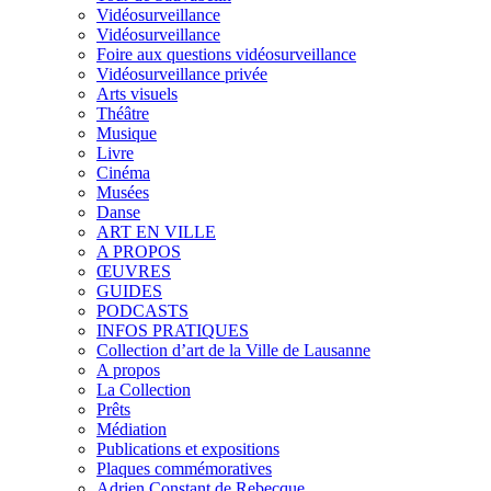
Vidéosurveillance
Vidéosurveillance
Foire aux questions vidéosurveillance
Vidéosurveillance privée
Arts visuels
Théâtre
Musique
Livre
Cinéma
Musées
Danse
ART EN VILLE
A PROPOS
ŒUVRES
GUIDES
PODCASTS
INFOS PRATIQUES
Collection d’art de la Ville de Lausanne
A propos
La Collection
Prêts
Médiation
Publications et expositions
Plaques commémoratives
Adrien Constant de Rebecque