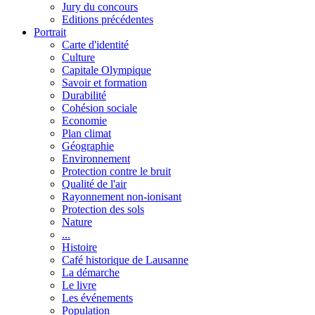
Jury du concours
Editions précédentes
Portrait
Carte d'identité
Culture
Capitale Olympique
Savoir et formation
Durabilité
Cohésion sociale
Economie
Plan climat
Géographie
Environnement
Protection contre le bruit
Qualité de l'air
Rayonnement non-ionisant
Protection des sols
Nature
...
Histoire
Café historique de Lausanne
La démarche
Le livre
Les événements
Population