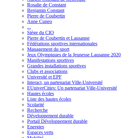
Rosalie de Constant
Benjamin Constant
Pierre de Coubertin
Anne Cuneo
...
Siège du CIO
Pierre de Coubertin et Lausanne
Fédérations sportives internationales
Management du sport
Jeux Olympiques de la Jeunesse Lausanne 2020
Manifestations sportives
Grandes installations sportives
Clubs et associations
Université et EPF
Interact, un partenariat Ville-Université
EUniverCities: Un partenariat Ville-Université
Hautes écoles
Liste des hautes écoles
Scolarité
Recherche
Développement durable
Portail Développement durable
Energies
Espaces verts
Mobilité