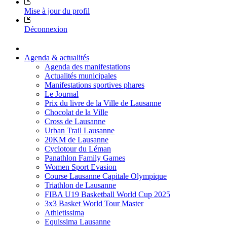
Mise à jour du profil
Déconnexion
Agenda & actualités
Agenda des manifestations
Actualités municipales
Manifestations sportives phares
Le Journal
Prix du livre de la Ville de Lausanne
Chocolat de la Ville
Cross de Lausanne
Urban Trail Lausanne
20KM de Lausanne
Cyclotour du Léman
Panathlon Family Games
Women Sport Evasion
Course Lausanne Capitale Olympique
Triathlon de Lausanne
FIBA U19 Basketball World Cup 2025
3x3 Basket World Tour Master
Athletissima
Equissima Lausanne