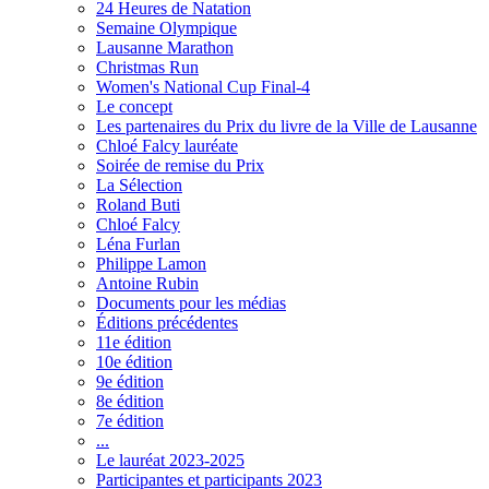
24 Heures de Natation
Semaine Olympique
Lausanne Marathon
Christmas Run
Women's National Cup Final-4
Le concept
Les partenaires du Prix du livre de la Ville de Lausanne
Chloé Falcy lauréate
Soirée de remise du Prix
La Sélection
Roland Buti
Chloé Falcy
Léna Furlan
Philippe Lamon
Antoine Rubin
Documents pour les médias
Éditions précédentes
11e édition
10e édition
9e édition
8e édition
7e édition
...
Le lauréat 2023-2025
Participantes et participants 2023