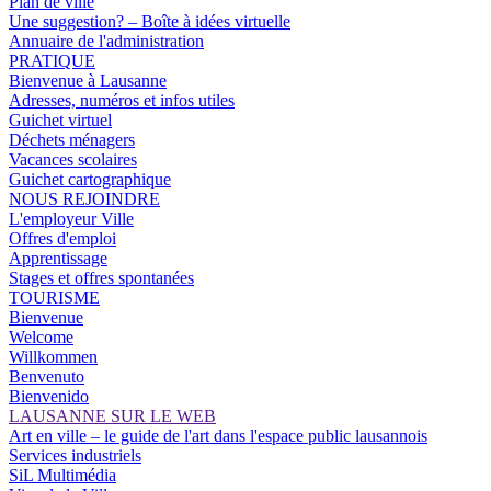
Plan de ville
Une suggestion? – Boîte à idées virtuelle
Annuaire de l'administration
PRATIQUE
Bienvenue à Lausanne
Adresses, numéros et infos utiles
Guichet virtuel
Déchets ménagers
Vacances scolaires
Guichet cartographique
NOUS REJOINDRE
L'employeur Ville
Offres d'emploi
Apprentissage
Stages et offres spontanées
TOURISME
Bienvenue
Welcome
Willkommen
Benvenuto
Bienvenido
LAUSANNE SUR LE WEB
Art en ville – le guide de l'art dans l'espace public lausannois
Services industriels
SiL Multimédia