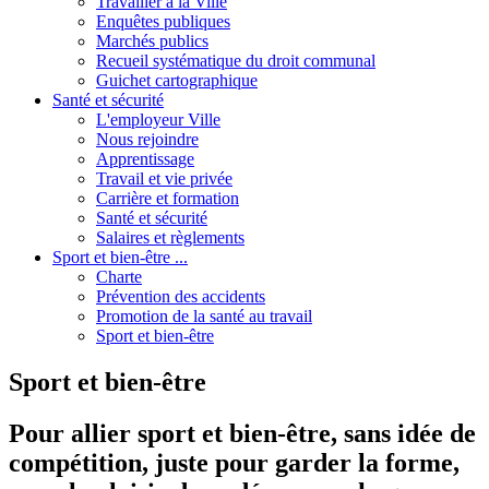
Travailler à la Ville
Enquêtes publiques
Marchés publics
Recueil systématique du droit communal
Guichet cartographique
Santé et sécurité
L'employeur Ville
Nous rejoindre
Apprentissage
Travail et vie privée
Carrière et formation
Santé et sécurité
Salaires et règlements
Sport et bien-être ...
Charte
Prévention des accidents
Promotion de la santé au travail
Sport et bien-être
Sport et bien-être
Pour allier sport et bien-être, sans idée de
compétition, juste pour garder la forme,