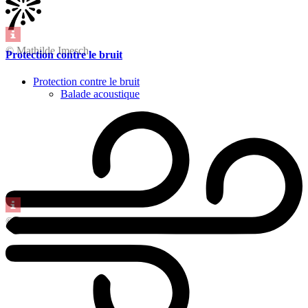
© Mathilde Imesch
Protection contre le bruit
Protection contre le bruit
Balade acoustique
© Marino Trotta