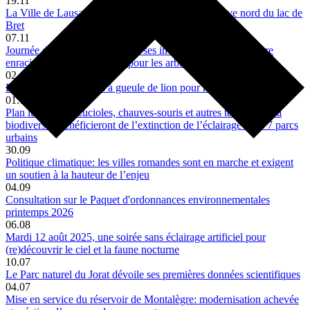
19.11
La Ville de Lausanne renforce la protection de la rive nord du lac de
Bret
07.11
Journée de l'arbre: Lausanne et ses invités de la Suisse entière
enracinent leur engagement pour les arbres de demain
02.10
De nouvelles fontaines à gueule de lion pour rafraîchir Lausanne
01.10
Plan lumière II: Lucioles, chauves-souris et autres témoins de la
biodiversité bénéficieront de l’extinction de l’éclairage dans 7 parcs
urbains
30.09
Politique climatique: les villes romandes sont en marche et exigent
un soutien à la hauteur de l’enjeu
04.09
Consultation sur le Paquet d'ordonnances environnementales
printemps 2026
06.08
Mardi 12 août 2025, une soirée sans éclairage artificiel pour
(re)découvrir le ciel et la faune nocturne
10.07
Le Parc naturel du Jorat dévoile ses premières données scientifiques
04.07
Mise en service du réservoir de Montalègre: modernisation achevée