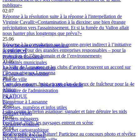
publique»
02.07
Réponse à la résolution suite à la réponse à l'interpellation de
Virginie Cavalli:«Contamination à la dioxine: une bien étrange
précipitation vers l'assainissement. Et si la fumée du Vallon allait
nous hanter plus longtemps que prévu?»
25.06
Réponse à la consultation sur le contre-projet indirect à l’initiative
www.lausanne.ch
/environnement
populaire «Pour des grandes entreprises responsables – pour la
À PROPOS
protection de l’être humain et de l’environnement»
Portrait de Lausanne
23.06
Actualités municipales
La Ville de Lausanne et les clubs d’aviron trouvent un accord sur
Agenda des manifestations
l’île aux oiseaux Leusonna
Le Journal + newsletter
29.05
Plan de ville
Carte des espaces frais: encore plus de lieux de fraîcheur pour la 4e
Une suggestion? – Boîte à idées virtuelle
édition
Annuaire de l'administration
PRATIQUE
Bienvenue à Lausanne
26.05
Adresses, numéros et infos utiles
Lutte contre le frelon asiatique: signaler et faire détruire les nids
Guichet virtuel
19.05
Déchets ménagers
Festi'Jorat 2026: les paysages entrent en scène
Vacances scolaires
30.04
Guichet cartographique
Biodiversité: 1,2,3...Nature! Participez au concours photo et révélez
NOUS REJOINDRE
la biodiversité de votre ville