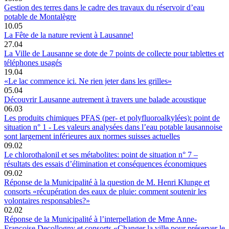
Gestion des terres dans le cadre des travaux du réservoir d’eau
potable de Montalègre
10.05
La Fête de la nature revient à Lausanne!
27.04
La Ville de Lausanne se dote de 7 points de collecte pour tablettes et
téléphones usagés
19.04
«Le lac commence ici. Ne rien jeter dans les grilles»
05.04
Découvrir Lausanne autrement à travers une balade acoustique
06.03
Les produits chimiques PFAS (per- et polyfluoroalkylées): point de
situation n° 1 - Les valeurs analysées dans l’eau potable lausannoise
sont largement inférieures aux normes suisses actuelles
09.02
Le chlorothalonil et ses métabolites: point de situation n° 7 –
résultats des essais d’élimination et conséquences économiques
09.02
Réponse de la Municipalité à la question de M. Henri Klunge et
consorts «récupération des eaux de pluie: comment soutenir les
volontaires responsables?»
02.02
Réponse de la Municipalité à l’interpellation de Mme Anne-
Françoise Decollogny et consorts «Changer la ville pour préserver le