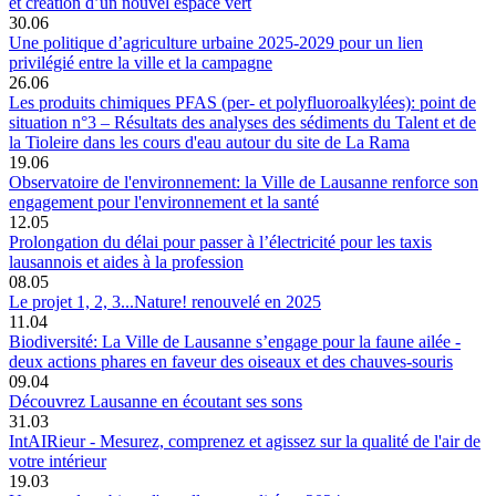
et création d’un nouvel espace vert
30.06
Une politique d’agriculture urbaine 2025-2029 pour un lien
privilégié entre la ville et la campagne
26.06
Les produits chimiques PFAS (per- et polyfluoroalkylées): point de
situation n°3 – Résultats des analyses des sédiments du Talent et de
la Tioleire dans les cours d'eau autour du site de La Rama
19.06
Observatoire de l'environnement: la Ville de Lausanne renforce son
engagement pour l'environnement et la santé
12.05
Prolongation du délai pour passer à l’électricité pour les taxis
lausannois et aides à la profession
08.05
Le projet 1, 2, 3...Nature! renouvelé en 2025
11.04
Biodiversité: La Ville de Lausanne s’engage pour la faune ailée -
deux actions phares en faveur des oiseaux et des chauves-souris
09.04
Découvrez Lausanne en écoutant ses sons
31.03
IntAIRieur - Mesurez, comprenez et agissez sur la qualité de l'air de
votre intérieur
19.03