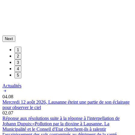
Next
1
2
3
4
5
Actualités
04.08
Mercredi 12 août 2026, Lausanne éteint une partie de son éclairage
pour observer le ciel
02.07
Réponse aux résolutions suite à la réponse à l'interpellation de
Johann Dupuis:«Pollution par la dioxine à Lausanne. La
Municipalité et le Conseil d'Etat cherchent-ils à ralentir
l'assainissement des sols contaminés au détriment de la santé