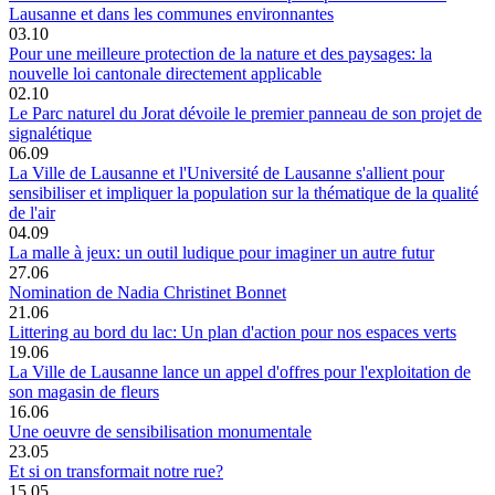
Lausanne et dans les communes environnantes
03.10
Pour une meilleure protection de la nature et des paysages: la
nouvelle loi cantonale directement applicable
02.10
Le Parc naturel du Jorat dévoile le premier panneau de son projet de
signalétique
06.09
La Ville de Lausanne et l'Université de Lausanne s'allient pour
sensibiliser et impliquer la population sur la thématique de la qualité
de l'air
04.09
La malle à jeux: un outil ludique pour imaginer un autre futur
27.06
Nomination de Nadia Christinet Bonnet
21.06
Littering au bord du lac: Un plan d'action pour nos espaces verts
19.06
La Ville de Lausanne lance un appel d'offres pour l'exploitation de
son magasin de fleurs
16.06
Une oeuvre de sensibilisation monumentale
23.05
Et si on transformait notre rue?
15.05