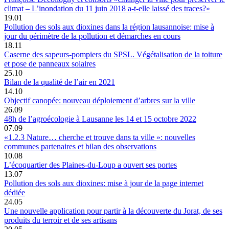
climat – L’inondation du 11 juin 2018 a-t-elle laissé des traces?»
19.01
Pollution des sols aux dioxines dans la région lausannoise: mise à
jour du périmètre de la pollution et démarches en cours
18.11
Caserne des sapeurs-pompiers du SPSL. Végétalisation de la toiture
et pose de panneaux solaires
25.10
Bilan de la qualité de l’air en 2021
14.10
Objectif canopée: nouveau déploiement d’arbres sur la ville
26.09
48h de l’agroécologie à Lausanne les 14 et 15 octobre 2022
07.09
«1.2.3 Nature… cherche et trouve dans ta ville »: nouvelles
communes partenaires et bilan des observations
10.08
L’écoquartier des Plaines-du-Loup a ouvert ses portes
13.07
Pollution des sols aux dioxines: mise à jour de la page internet
dédiée
24.05
Une nouvelle application pour partir à la découverte du Jorat, de ses
produits du terroir et de ses artisans