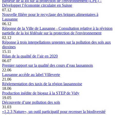
partielle de la loi sur la protection de l'environnement (LPE) –
Développer l’économie circulaire en Suisse
07.12
Nouvelle filière pour le recyclage des briques alimentaires à
Lausanne
06.12
Réponse de la Ville de Lausanne - Consultation relative à la révision
partielle de la loi fédérale sur la protection de l'environnement
02.12
Réponse à trois interpellations urgentes sur la pollution des sols aux
dioxines
15.11
Bilan de la qualité de l’air en 2020
06.07
Premier rapport sur la qualité des cours d’eau lausannois
22.06
Lausanne accède au label Villeverte
21.06
Réglementation des taxis de la région lausannoise
18.06
Production inédite de biogaz à la STEP de Vidy
19.05
Découverte d’une pollution des sols
31.03
«1.2.3 Nature», un outil participatif pour recenser la biodiversité