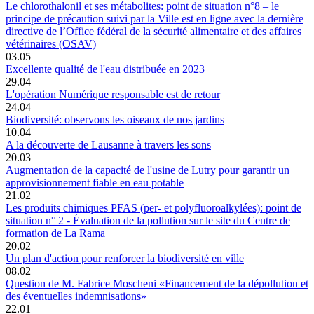
Le chlorothalonil et ses métabolites: point de situation n°8 – le
principe de précaution suivi par la Ville est en ligne avec la dernière
directive de l’Office fédéral de la sécurité alimentaire et des affaires
vétérinaires (OSAV)
03.05
Excellente qualité de l'eau distribuée en 2023
29.04
L'opération Numérique responsable est de retour
24.04
Biodiversité: observons les oiseaux de nos jardins
10.04
A la découverte de Lausanne à travers les sons
20.03
Augmentation de la capacité de l'usine de Lutry pour garantir un
approvisionnement fiable en eau potable
21.02
Les produits chimiques PFAS (per- et polyfluoroalkylées): point de
situation n° 2 - Évaluation de la pollution sur le site du Centre de
formation de La Rama
20.02
Un plan d'action pour renforcer la biodiversité en ville
08.02
Question de M. Fabrice Moscheni «Financement de la dépollution et
des éventuelles indemnisations»
22.01