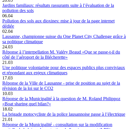
20.05
Jardins familiaux: résultats rassurants suite à l’évaluation de la
pollution des sols
06.04
Pollution des sols aux dioxines: mise à jour de la page internet
dédiée
02.04
Lausanne, championne suisse du One Planet City Challenge grâce à
sa politique climatique
24.03
Réponse à l’interpellation M. Valéry Beaud «Que se passe-t-il du
côté de l’aéroport de la Blécherette»
21.03
Une politique volontariste pour des espaces publics plus conviviaux
et répondant aux enjeux climatiques
17.03
Réponse de la Ville de Lausanne - prise de position au sujet de la
révision de la loi sur le CO2
10.03
Réponse de la Municipalité à la question de M. Roland Philippoz
«Boat sharing quel bilan?»
18.02
La brigade motocycliste de la police lausannoise passe à l’électrique
21.01
Réponse de la Municipalité - consultation sur la modification