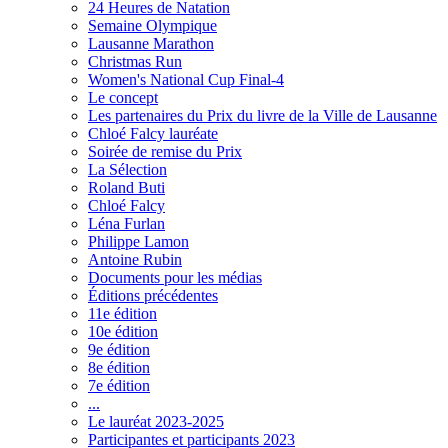
24 Heures de Natation
Semaine Olympique
Lausanne Marathon
Christmas Run
Women's National Cup Final-4
Le concept
Les partenaires du Prix du livre de la Ville de Lausanne
Chloé Falcy lauréate
Soirée de remise du Prix
La Sélection
Roland Buti
Chloé Falcy
Léna Furlan
Philippe Lamon
Antoine Rubin
Documents pour les médias
Éditions précédentes
11e édition
10e édition
9e édition
8e édition
7e édition
...
Le lauréat 2023-2025
Participantes et participants 2023