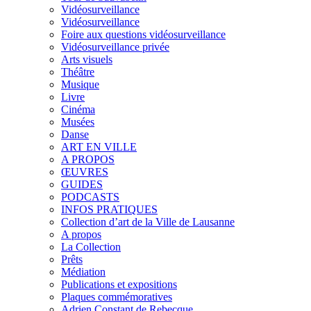
Vidéosurveillance
Vidéosurveillance
Foire aux questions vidéosurveillance
Vidéosurveillance privée
Arts visuels
Théâtre
Musique
Livre
Cinéma
Musées
Danse
ART EN VILLE
A PROPOS
ŒUVRES
GUIDES
PODCASTS
INFOS PRATIQUES
Collection d’art de la Ville de Lausanne
A propos
La Collection
Prêts
Médiation
Publications et expositions
Plaques commémoratives
Adrien Constant de Rebecque