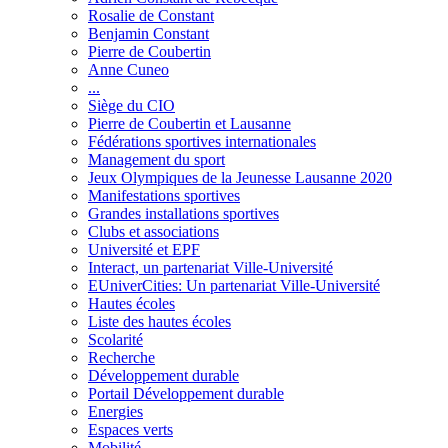
Rosalie de Constant
Benjamin Constant
Pierre de Coubertin
Anne Cuneo
...
Siège du CIO
Pierre de Coubertin et Lausanne
Fédérations sportives internationales
Management du sport
Jeux Olympiques de la Jeunesse Lausanne 2020
Manifestations sportives
Grandes installations sportives
Clubs et associations
Université et EPF
Interact, un partenariat Ville-Université
EUniverCities: Un partenariat Ville-Université
Hautes écoles
Liste des hautes écoles
Scolarité
Recherche
Développement durable
Portail Développement durable
Energies
Espaces verts
Mobilité