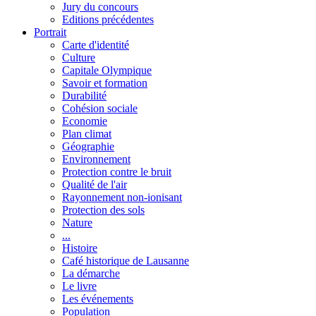
Jury du concours
Editions précédentes
Portrait
Carte d'identité
Culture
Capitale Olympique
Savoir et formation
Durabilité
Cohésion sociale
Economie
Plan climat
Géographie
Environnement
Protection contre le bruit
Qualité de l'air
Rayonnement non-ionisant
Protection des sols
Nature
...
Histoire
Café historique de Lausanne
La démarche
Le livre
Les événements
Population