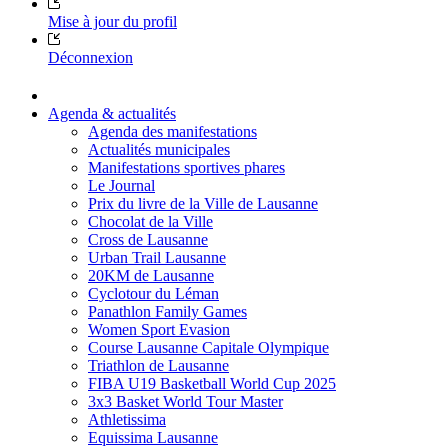
Mise à jour du profil
Déconnexion
Agenda & actualités
Agenda des manifestations
Actualités municipales
Manifestations sportives phares
Le Journal
Prix du livre de la Ville de Lausanne
Chocolat de la Ville
Cross de Lausanne
Urban Trail Lausanne
20KM de Lausanne
Cyclotour du Léman
Panathlon Family Games
Women Sport Evasion
Course Lausanne Capitale Olympique
Triathlon de Lausanne
FIBA U19 Basketball World Cup 2025
3x3 Basket World Tour Master
Athletissima
Equissima Lausanne