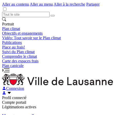
Aller au contenu
Aller au menu
Aller à la recherche
Partager
Portrait
Plan climat
Objectifs et engagements
Vidéo: Tout savoir sur le Plan climat
Publications
Place au frais!
Suivi du Plan climat
Comprendre le climat
Carte des espaces frais
Plan canicule
Connexion
Profil connecté
Compte portail
Légitimations actives