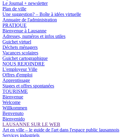
Le Journal + newsletter
Plan de ville
Une suggestion? – Boîte à idées virtuelle
Annuaire de l'administration
PRATIQUE
Bienvenue à Lausanne
Adresses, numéros et infos utiles
Guichet virtuel
Déchets ménagers
Vacances scolaires
Guichet cartographique
NOUS REJOINDRE
L'employeur Ville
Offres d'emploi
Apprentissage
Stages et offres spontanées
TOURISME
Bienvenue
Welcome
Willkommen
Benvenuto
Bienvenido
LAUSANNE SUR LE WEB
Art en ville – le guide de l'art dans l'espace public lausannois
Services industriels