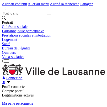
Aller au contenu
Aller au menu
Aller à la recherche
Partager
Portrait
Cohésion sociale
Lausanne, ville participative
Prestations sociales et intégration
Logement
Santé
Bureau de l’égalité
Quartiers
Vie associative
Connexion
Profil connecté
Compte portail
Légitimations actives
Ma page personnelle