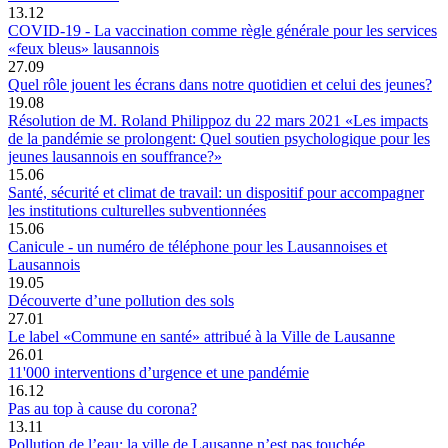
13.12
COVID-19 - La vaccination comme règle générale pour les services
«feux bleus» lausannois
27.09
Quel rôle jouent les écrans dans notre quotidien et celui des jeunes?
19.08
Résolution de M. Roland Philippoz du 22 mars 2021 «Les impacts
de la pandémie se prolongent: Quel soutien psychologique pour les
jeunes lausannois en souffrance?»
15.06
Santé, sécurité et climat de travail: un dispositif pour accompagner
les institutions culturelles subventionnées
15.06
Canicule - un numéro de téléphone pour les Lausannoises et
Lausannois
19.05
Découverte d’une pollution des sols
27.01
Le label «Commune en santé» attribué à la Ville de Lausanne
26.01
11'000 interventions d’urgence et une pandémie
16.12
Pas au top à cause du corona?
13.11
Pollution de l’eau: la ville de Lausanne n’est pas touchée