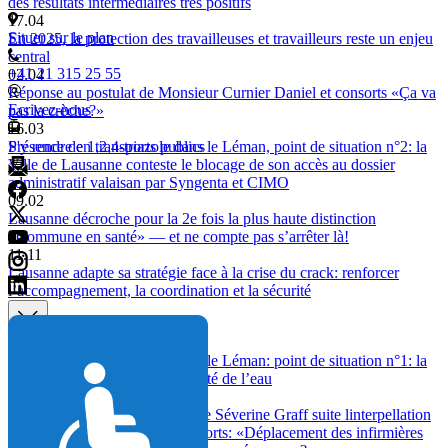
des résultats intermédiaires très positifs
17.04
Situer sur le plan
En 2025, la protection des travailleuses et travailleurs reste un enjeu
central
+41 21 315 25 55
02.04
Réponse au postulat de Monsieur Curnier Daniel et consorts «Ça va
Ecrivez-nous
pas la crèche?»
16.03
Présence de 1,2,4-triazole dans le Léman, point de situation n°2: la
S'y rendre en transports publics
Ville de Lausanne conteste le blocage de son accès au dossier
administratif valaisan par Syngenta et CIMO
09.02
Lausanne décroche pour la 2e fois la plus haute distinction
«Commune en santé» — et ne compte pas s’arrêter là!
11.11
Lausanne adapte sa stratégie face à la crise du crack: renforcer
l’accompagnement, la coordination et la sécurité
04.11
Présence de 1,2,4-triazole dans le Léman: point de situation n°1: la
Ville agit pour défendre la qualité de l’eau
30.10
Réponse à la résolution de Mme Séverine Graff suite linterpellation
de Mme Séverine Graff et consorts: «Déplacement des infirmières