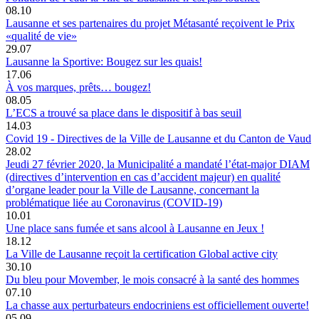
08.10
Lausanne et ses partenaires du projet Métasanté reçoivent le Prix
«qualité de vie»
29.07
Lausanne la Sportive: Bougez sur les quais!
17.06
À vos marques, prêts… bougez!
08.05
L’ECS a trouvé sa place dans le dispositif à bas seuil
14.03
Covid 19 - Directives de la Ville de Lausanne et du Canton de Vaud
28.02
Jeudi 27 février 2020, la Municipalité a mandaté l’état-major DIAM
(directives d’intervention en cas d’accident majeur) en qualité
d’organe leader pour la Ville de Lausanne, concernant la
problématique liée au Coronavirus (COVID-19)
10.01
Une place sans fumée et sans alcool à Lausanne en Jeux !
18.12
La Ville de Lausanne reçoit la certification Global active city
30.10
Du bleu pour Movember, le mois consacré à la santé des hommes
07.10
La chasse aux perturbateurs endocriniens est officiellement ouverte!
05.09