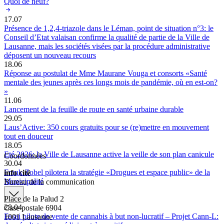
Quoi de neuf?
17.07
Présence de 1,2,4-triazole dans le Léman, point de situation n°3: le
Conseil d’Etat valaisan confirme la qualité de partie de la Ville de
Lausanne, mais les sociétés visées par la procédure administrative
déposent un nouveau recours
18.06
Réponse au postulat de Mme Maurane Vouga et consorts «Santé
mentale des jeunes après ces longs mois de pandémie, où en est-on?
»
11.06
Lancement de la feuille de route en santé urbaine durable
29.05
Laus’Active: 350 cours gratuits pour se (re)mettre en mouvement
tout en douceur
18.05
Eté 2026: la Ville de Lausanne active la veille de son plan canicule
Coordonnées
30.04
Frank Zobel pilotera la stratégie «Drogues et espace public» de la
info cité
Municipalité
Bureau de la communication
Place de la Palud 2
28.04
Case postale 6904
Essai pilote de vente de cannabis à but non-lucratif – Projet Cann-L:
1001 Lausanne