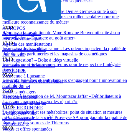
scolaires: quels motifs et quelles conséquences?»
30.10
Réponse aux résolutions de Mme Denise Gemesio suite à son
interpellation urgente: «Infirmières en milieu scolaire: pour une
meilleure reconnaissance du métier»
30.10
À PROPOS
Réponse à la résolution de Mme Romane Benvenuti suite à son
Portrait de Lausanne
interpellation: «Du sucre au goût amer»
Actualités municipales
17.10
Agenda des manifestations
Inspection du travail Lausanne - Les odeurs impactent la qualité de
Le Journal + newsletter
l’air dans les parfumeries et les magasins de cosmétiques
Plan de ville
10.10
Une suggestion? – Boîte à idées virtuelle
Les clubs sportifs lausannois réunis pour le respect de l’intégrité
Annuaire de l'administration
dans le sport
PRATIQUE
05.09
Bienvenue à Lausanne
Les ambulancières et ambulanciers s’engagent pour l’innovation en
Adresses, numéros et infos utiles
cardiologie
Guichet virtuel
21.08
Déchets ménagers
Réponse à la question de M. Mountazar Jaffar «Défibrillateurs à
Vacances scolaires
Lausanne: comment mieux les répartir?»
Guichet cartographique
19.08
NOUS REJOINDRE
Le chlorothalonil et ses métabolites: point de situation et mesures
L'employeur Ville
n°9 – Création de la société Proveyse SA pour garantir la qualité de
Offres d'emploi
l’eau issue des sources de Thierrens
Apprentissage
08.08
Stages et offres spontanées