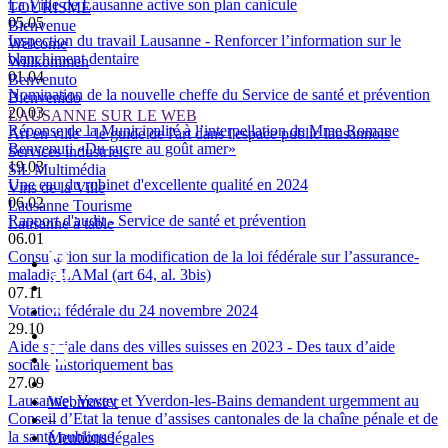
La Ville de Lausanne active son plan canicule
TOURISME
05.05
Bienvenue
Inspection du travail Lausanne - Renforcer l’information sur le
Welcome
blanchiment dentaire
Willkommen
01.04
Benvenuto
Nomination de la nouvelle cheffe du Service de santé et prévention
Bienvenido
20.03
LAUSANNE SUR LE WEB
Réponse de la Municipalité à l’interpellation de Mme Romane
Art en ville – le guide de l'art dans l'espace public lausannois
Benvenuti «Du sucre au goût amer»
Services industriels
19.03
SiL Multimédia
Une eau du robinet d'excellente qualité en 2024
Vins de la Ville
06.02
Lausanne Tourisme
Rapport d'audit - Service de santé et prévention
Lausanne à table
06.01
Consultation sur la modification de la loi fédérale sur l’assurance-
maladie LAMal (art 64, al. 3bis)
07.11
Votation fédérale du 24 novembre 2024
29.10
Aide sociale dans des villes suisses en 2023 - Des taux d’aide
sociale historiquement bas
27.09
Lausanne, Vevey et Yverdon-les-Bains demandent urgemment au
Webmaster
Conseil d’Etat la tenue d’assises cantonales de la chaîne pénale et de
–
la santé publique
Mentions légales