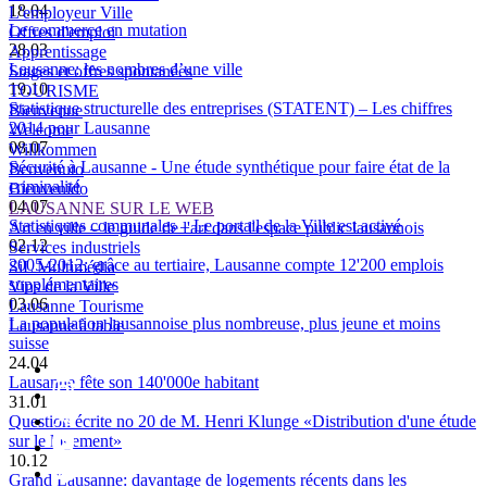
18.04
L'employeur Ville
Le commerce en mutation
Offres d'emploi
28.03
Apprentissage
Lausanne: les nombres d’une ville
Stages et offres spontanées
19.10
TOURISME
Statistique structurelle des entreprises (STATENT) – Les chiffres
Bienvenue
2014 pour Lausanne
Welcome
08.07
Willkommen
Sécurité à Lausanne - Une étude synthétique pour faire état de la
Benvenuto
criminalité
Bienvenido
04.07
LAUSANNE SUR LE WEB
Statistiques communales – Le portail de la Ville est activé
Art en ville – le guide de l'art dans l'espace public lausannois
02.12
Services industriels
2005-2012: grâce au tertiaire, Lausanne compte 12'200 emplois
SiL Multimédia
supplémentaires
Vins de la Ville
03.06
Lausanne Tourisme
La population lausannoise plus nombreuse, plus jeune et moins
Lausanne à table
suisse
24.04
Lausanne fête son 140'000e habitant
31.01
Question écrite no 20 de M. Henri Klunge «Distribution d'une étude
sur le logement»
10.12
Grand Lausanne: davantage de logements récents dans les