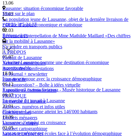
13.06
Lausanne: situation économique favorable
Situer sur le plan
15.03
La population jeune de Lausanne, objet de la dernière livraison de
+41 21 315 24 37
l’Office d’appui économique et statistique
02.03
Ecrivez-nous
Réponse à l’interpellation de Mme Mathilde Maillard «Des chiffres
sur la mobilité à Lausanne»
S'y rendre en transports publics
À PROPOS
05.07
Portrait de Lausanne
Valoriser Lausanne comme une destination économique
Actualités municipales
incontournable
Agenda des manifestations
18.01
Le Journal + newsletter
Lausanne renoue avec la croissance démographique
Plan de ville
06.12
Une suggestion? – Boîte à idées virtuelle
Exposition Losanna Svizzera - Musée historique de Lausanne
Annuaire de l'administration
09.07
PRATIQUE
Le marché du travail à Lausanne
Bienvenue à Lausanne
21.01
Adresses, numéros et infos utiles
Historique: Lausanne atteint les 146'000 habitants
Guichet virtuel
13.09
Déchets ménagers
Lausanne: l’emploi en croissance
Vacances scolaires
02.05
Guichet cartographique
Lausanne prépare ses écoles face à l’évolution démographique
NOUS REJOINDRE