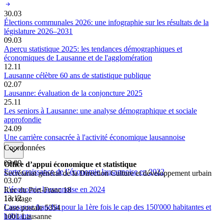
30.03
Élections communales 2026: une infographie sur les résultats de la
législature 2026–2031
09.03
Aperçu statistique 2025: les tendances démographiques et
économiques de Lausanne et de l'agglomération
12.11
Lausanne célèbre 60 ans de statistique publique
02.07
Lausanne: évaluation de la conjoncture 2025
25.11
Les seniors à Lausanne: une analyse démographique et sociale
approfondie
24.09
Une carrière consacrée à l'activité économique lausannoise
Coordonnées
03.09
Office d’appui économique et statistique
Forte croissance de l’économie lausannoise en 2022
Secrétariat général de la Direction Culture et développement urbain
03.07
L'économie lausannoise en 2024
Rue du Port-Franc 18
13.12
1er étage
Lausanne franchit pour la 1ère fois le cap des 150'000 habitantes et
Case postale 5354
habitants
1001 Lausanne