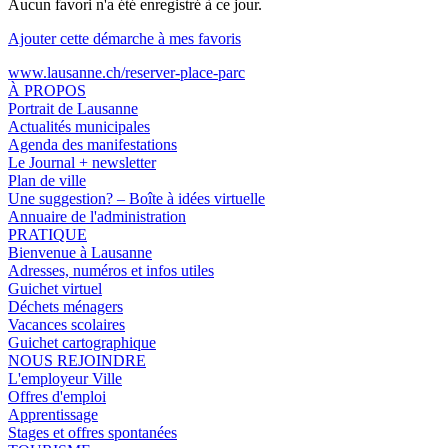
Aucun favori n'a été enregistré à ce jour.
Ajouter cette démarche à mes favoris
www.lausanne.ch
/reserver-place-parc
À PROPOS
Portrait de Lausanne
Actualités municipales
Agenda des manifestations
Le Journal + newsletter
Plan de ville
Une suggestion? – Boîte à idées virtuelle
Annuaire de l'administration
PRATIQUE
Bienvenue à Lausanne
Adresses, numéros et infos utiles
Guichet virtuel
Déchets ménagers
Vacances scolaires
Guichet cartographique
NOUS REJOINDRE
L'employeur Ville
Offres d'emploi
Apprentissage
Stages et offres spontanées