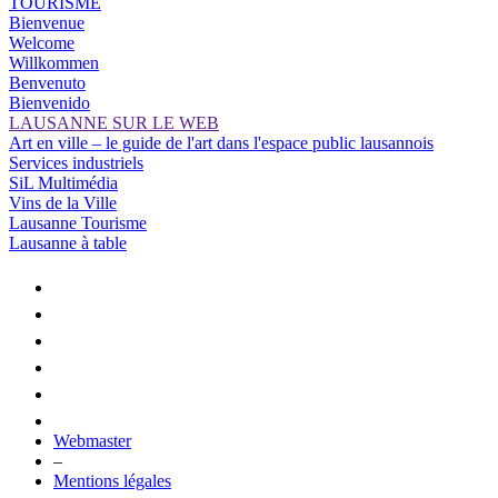
TOURISME
Bienvenue
Welcome
Willkommen
Benvenuto
Bienvenido
LAUSANNE SUR LE WEB
Art en ville – le guide de l'art dans l'espace public lausannois
Services industriels
SiL Multimédia
Vins de la Ville
Lausanne Tourisme
Lausanne à table
Webmaster
–
Mentions légales