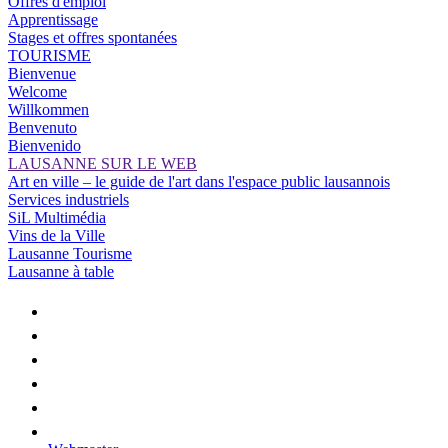
Offres d'emploi
Apprentissage
Stages et offres spontanées
TOURISME
Bienvenue
Welcome
Willkommen
Benvenuto
Bienvenido
LAUSANNE SUR LE WEB
Art en ville – le guide de l'art dans l'espace public lausannois
Services industriels
SiL Multimédia
Vins de la Ville
Lausanne Tourisme
Lausanne à table