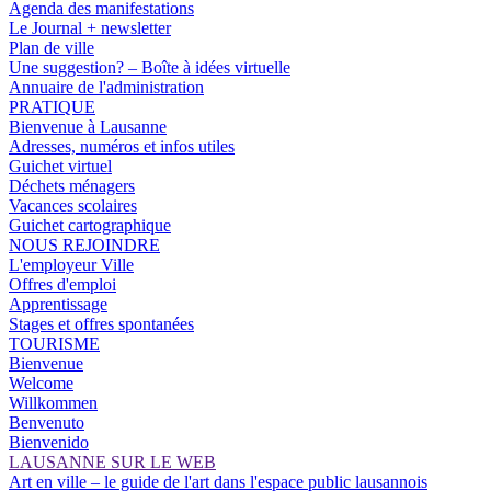
Agenda des manifestations
Le Journal + newsletter
Plan de ville
Une suggestion? – Boîte à idées virtuelle
Annuaire de l'administration
PRATIQUE
Bienvenue à Lausanne
Adresses, numéros et infos utiles
Guichet virtuel
Déchets ménagers
Vacances scolaires
Guichet cartographique
NOUS REJOINDRE
L'employeur Ville
Offres d'emploi
Apprentissage
Stages et offres spontanées
TOURISME
Bienvenue
Welcome
Willkommen
Benvenuto
Bienvenido
LAUSANNE SUR LE WEB
Art en ville – le guide de l'art dans l'espace public lausannois