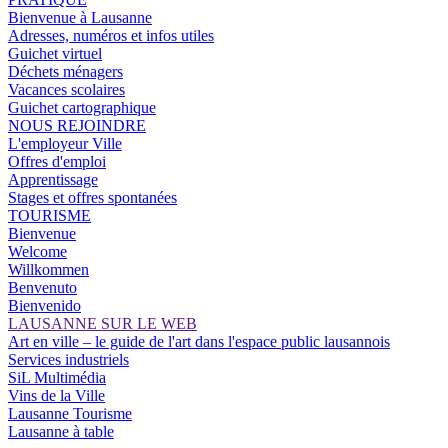
Bienvenue à Lausanne
Adresses, numéros et infos utiles
Guichet virtuel
Déchets ménagers
Vacances scolaires
Guichet cartographique
NOUS REJOINDRE
L'employeur Ville
Offres d'emploi
Apprentissage
Stages et offres spontanées
TOURISME
Bienvenue
Welcome
Willkommen
Benvenuto
Bienvenido
LAUSANNE SUR LE WEB
Art en ville – le guide de l'art dans l'espace public lausannois
Services industriels
SiL Multimédia
Vins de la Ville
Lausanne Tourisme
Lausanne à table