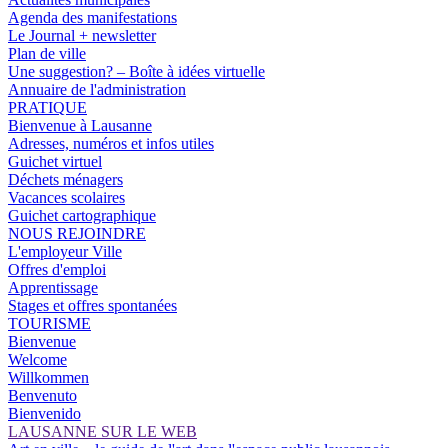
Agenda des manifestations
Le Journal + newsletter
Plan de ville
Une suggestion? – Boîte à idées virtuelle
Annuaire de l'administration
PRATIQUE
Bienvenue à Lausanne
Adresses, numéros et infos utiles
Guichet virtuel
Déchets ménagers
Vacances scolaires
Guichet cartographique
NOUS REJOINDRE
L'employeur Ville
Offres d'emploi
Apprentissage
Stages et offres spontanées
TOURISME
Bienvenue
Welcome
Willkommen
Benvenuto
Bienvenido
LAUSANNE SUR LE WEB