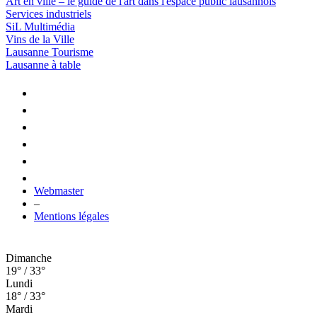
Art en ville – le guide de l'art dans l'espace public lausannois
Services industriels
SiL Multimédia
Vins de la Ville
Lausanne Tourisme
Lausanne à table
Webmaster
–
Mentions légales
Dimanche
19° / 33°
Lundi
18° / 33°
Mardi