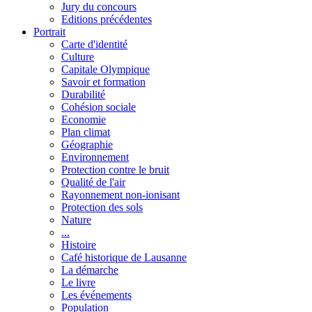
Jury du concours
Editions précédentes
Portrait
Carte d'identité
Culture
Capitale Olympique
Savoir et formation
Durabilité
Cohésion sociale
Economie
Plan climat
Géographie
Environnement
Protection contre le bruit
Qualité de l'air
Rayonnement non-ionisant
Protection des sols
Nature
...
Histoire
Café historique de Lausanne
La démarche
Le livre
Les événements
Population