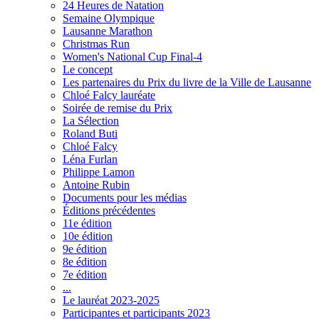
24 Heures de Natation
Semaine Olympique
Lausanne Marathon
Christmas Run
Women's National Cup Final-4
Le concept
Les partenaires du Prix du livre de la Ville de Lausanne
Chloé Falcy lauréate
Soirée de remise du Prix
La Sélection
Roland Buti
Chloé Falcy
Léna Furlan
Philippe Lamon
Antoine Rubin
Documents pour les médias
Éditions précédentes
11e édition
10e édition
9e édition
8e édition
7e édition
...
Le lauréat 2023-2025
Participantes et participants 2023