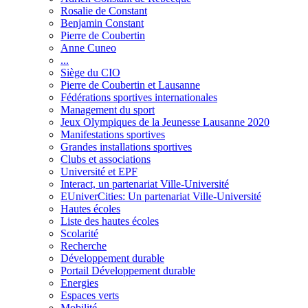
Rosalie de Constant
Benjamin Constant
Pierre de Coubertin
Anne Cuneo
...
Siège du CIO
Pierre de Coubertin et Lausanne
Fédérations sportives internationales
Management du sport
Jeux Olympiques de la Jeunesse Lausanne 2020
Manifestations sportives
Grandes installations sportives
Clubs et associations
Université et EPF
Interact, un partenariat Ville-Université
EUniverCities: Un partenariat Ville-Université
Hautes écoles
Liste des hautes écoles
Scolarité
Recherche
Développement durable
Portail Développement durable
Energies
Espaces verts
Mobilité