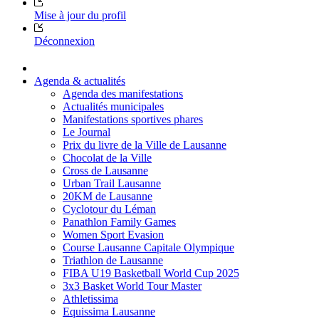
Mise à jour du profil
Déconnexion
Agenda & actualités
Agenda des manifestations
Actualités municipales
Manifestations sportives phares
Le Journal
Prix du livre de la Ville de Lausanne
Chocolat de la Ville
Cross de Lausanne
Urban Trail Lausanne
20KM de Lausanne
Cyclotour du Léman
Panathlon Family Games
Women Sport Evasion
Course Lausanne Capitale Olympique
Triathlon de Lausanne
FIBA U19 Basketball World Cup 2025
3x3 Basket World Tour Master
Athletissima
Equissima Lausanne