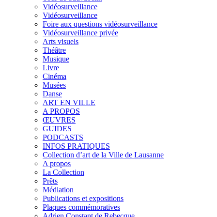
Vidéosurveillance
Vidéosurveillance
Foire aux questions vidéosurveillance
Vidéosurveillance privée
Arts visuels
Théâtre
Musique
Livre
Cinéma
Musées
Danse
ART EN VILLE
A PROPOS
ŒUVRES
GUIDES
PODCASTS
INFOS PRATIQUES
Collection d’art de la Ville de Lausanne
A propos
La Collection
Prêts
Médiation
Publications et expositions
Plaques commémoratives
Adrien Constant de Rebecque