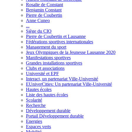
Rosalie de Constant
Benjamin Constant
Pierre de Coubertin
Anne Cuneo
...
Siège du CIO
Pierre de Coubertin et Lausanne
Fédérations sportives internationales
Management du sport
Jeux Olympiques de la Jeunesse Lausanne 2020
Manifestations sportives
Grandes installations sportives
Clubs et associations
Université et EPF
Interact, un partenariat Ville-Université
EUniverCities: Un partenariat Ville-Université
Hautes écoles
Liste des hautes écoles
Scolarité
Recherche
Développement durable
Portail Développement durable
Energies
Espaces verts
Mobilité