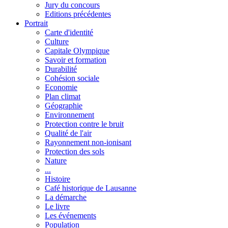
Jury du concours
Editions précédentes
Portrait
Carte d'identité
Culture
Capitale Olympique
Savoir et formation
Durabilité
Cohésion sociale
Economie
Plan climat
Géographie
Environnement
Protection contre le bruit
Qualité de l'air
Rayonnement non-ionisant
Protection des sols
Nature
...
Histoire
Café historique de Lausanne
La démarche
Le livre
Les événements
Population