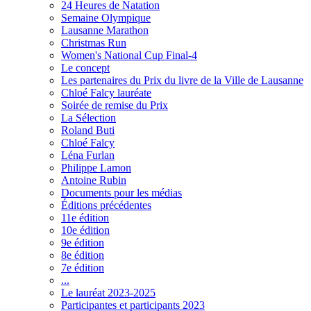
24 Heures de Natation
Semaine Olympique
Lausanne Marathon
Christmas Run
Women's National Cup Final-4
Le concept
Les partenaires du Prix du livre de la Ville de Lausanne
Chloé Falcy lauréate
Soirée de remise du Prix
La Sélection
Roland Buti
Chloé Falcy
Léna Furlan
Philippe Lamon
Antoine Rubin
Documents pour les médias
Éditions précédentes
11e édition
10e édition
9e édition
8e édition
7e édition
...
Le lauréat 2023-2025
Participantes et participants 2023