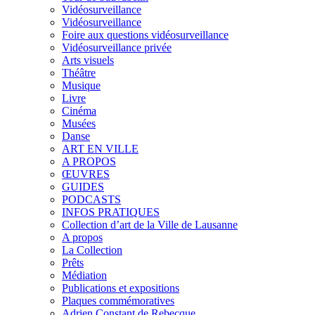
Vidéosurveillance
Vidéosurveillance
Foire aux questions vidéosurveillance
Vidéosurveillance privée
Arts visuels
Théâtre
Musique
Livre
Cinéma
Musées
Danse
ART EN VILLE
A PROPOS
ŒUVRES
GUIDES
PODCASTS
INFOS PRATIQUES
Collection d’art de la Ville de Lausanne
A propos
La Collection
Prêts
Médiation
Publications et expositions
Plaques commémoratives
Adrien Constant de Rebecque