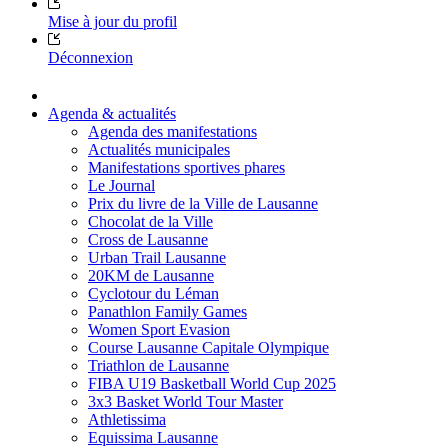
Mise à jour du profil
Déconnexion
Agenda & actualités
Agenda des manifestations
Actualités municipales
Manifestations sportives phares
Le Journal
Prix du livre de la Ville de Lausanne
Chocolat de la Ville
Cross de Lausanne
Urban Trail Lausanne
20KM de Lausanne
Cyclotour du Léman
Panathlon Family Games
Women Sport Evasion
Course Lausanne Capitale Olympique
Triathlon de Lausanne
FIBA U19 Basketball World Cup 2025
3x3 Basket World Tour Master
Athletissima
Equissima Lausanne