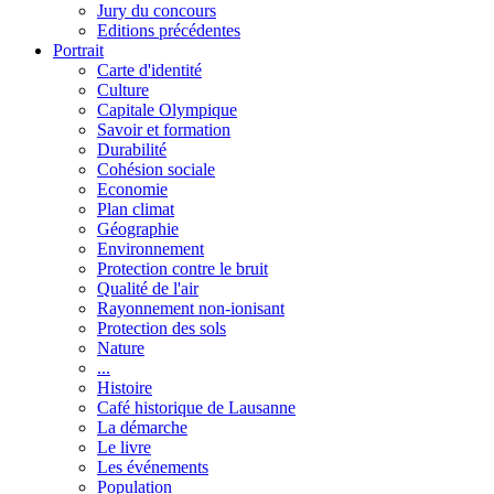
Jury du concours
Editions précédentes
Portrait
Carte d'identité
Culture
Capitale Olympique
Savoir et formation
Durabilité
Cohésion sociale
Economie
Plan climat
Géographie
Environnement
Protection contre le bruit
Qualité de l'air
Rayonnement non-ionisant
Protection des sols
Nature
...
Histoire
Café historique de Lausanne
La démarche
Le livre
Les événements
Population