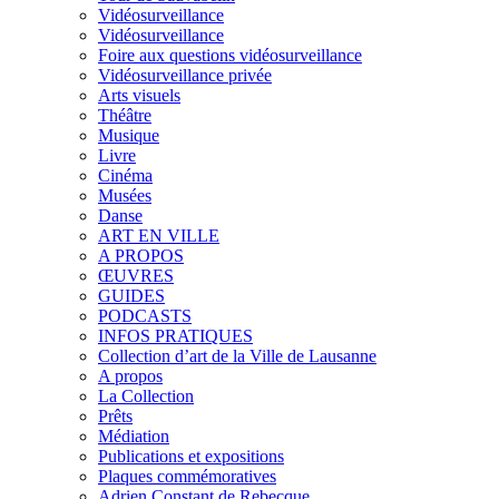
Vidéosurveillance
Vidéosurveillance
Foire aux questions vidéosurveillance
Vidéosurveillance privée
Arts visuels
Théâtre
Musique
Livre
Cinéma
Musées
Danse
ART EN VILLE
A PROPOS
ŒUVRES
GUIDES
PODCASTS
INFOS PRATIQUES
Collection d’art de la Ville de Lausanne
A propos
La Collection
Prêts
Médiation
Publications et expositions
Plaques commémoratives
Adrien Constant de Rebecque