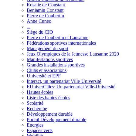
Rosalie de Constant
Benjamin Constant
Pierre de Coubertin
Anne Cuneo
...
Siège du CIO
Pierre de Coubertin et Lausanne
Fédérations sportives internationales
Management du sport
Jeux Olympiques de la Jeunesse Lausanne 2020
Manifestations sportives
Grandes installations sportives
Clubs et associations
Université et EPF
Interact, un partenariat Ville-Université
EUniverCities: Un partenariat Ville-Université
Hautes écoles
Liste des hautes écoles
Scolarité
Recherche
Développement durable
Portail Développement durable
Energies
Espaces verts
Mobilité