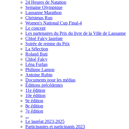
24 Heures de Natation
Semaine Olympique
Lausanne Marathon
Christmas Run
Women's National Cup Final-4
Le concept
Les partenaires du Prix du livre de la Ville de Lausanne
Chloé Falcy lauréate
Soirée de remise du Prix
La Sélection
Roland Buti
Chloé Falcy
Léna Furlan
Philippe Lamon
Antoine Rubin
Documents pour les médias
Éditions précédentes
11e édition
10e édition
9e édition
8e édition
7e édition
...
Le lauréat 2023-2025
Participantes et participants 2023