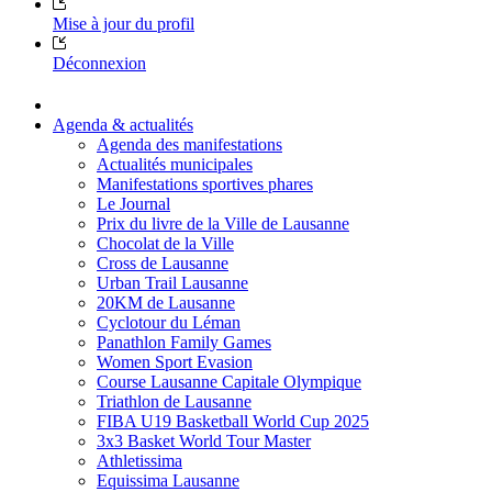
Mise à jour du profil
Déconnexion
Agenda & actualités
Agenda des manifestations
Actualités municipales
Manifestations sportives phares
Le Journal
Prix du livre de la Ville de Lausanne
Chocolat de la Ville
Cross de Lausanne
Urban Trail Lausanne
20KM de Lausanne
Cyclotour du Léman
Panathlon Family Games
Women Sport Evasion
Course Lausanne Capitale Olympique
Triathlon de Lausanne
FIBA U19 Basketball World Cup 2025
3x3 Basket World Tour Master
Athletissima
Equissima Lausanne