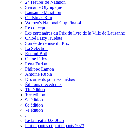
24 Heures de Natation
Semaine Olympique
Lausanne Marathon
Christmas Run
Women's National Cup Final-4
Le concept
Les partenaires du Prix du livre de la Ville de Lausanne
Chloé Falcy lauréate
Soirée de remise du Prix
La Sélection
Roland Buti
Chloé Falcy
Léna Furlan
Philippe Lamon
Antoine Rubin
Documents pour les médias
Éditions précédentes
11e édition
10e édition
9e édition
8e édition
7e édition
...
Le lauréat 2023-2025
Participantes et participants 2023