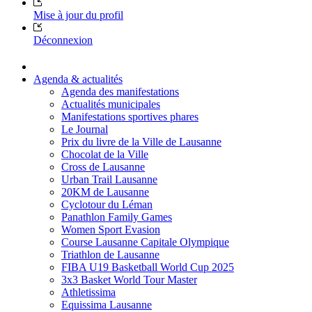
Mise à jour du profil
Déconnexion
Agenda & actualités
Agenda des manifestations
Actualités municipales
Manifestations sportives phares
Le Journal
Prix du livre de la Ville de Lausanne
Chocolat de la Ville
Cross de Lausanne
Urban Trail Lausanne
20KM de Lausanne
Cyclotour du Léman
Panathlon Family Games
Women Sport Evasion
Course Lausanne Capitale Olympique
Triathlon de Lausanne
FIBA U19 Basketball World Cup 2025
3x3 Basket World Tour Master
Athletissima
Equissima Lausanne