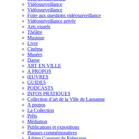
Vidéosurveillance
Vidéosurveillance
Foire aux questions vidéosurveillance
Vidéosurveillance privée
Arts visuels
Théâtre
Musique
Livre
Cinéma
Musées
Danse
ART EN VILLE
A PROPOS
ŒUVRES
GUIDES
PODCASTS
INFOS PRATIQUES
Collection d’art de la Ville de Lausanne
A propos
La Collection
Prêts
Médiation
Publications et expositions
Plaques commémoratives
Adrien Constant de Rebecque