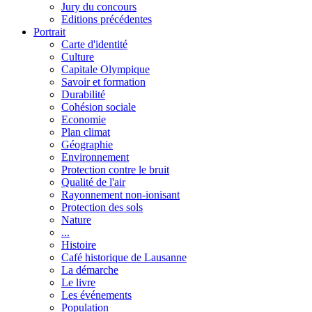
Jury du concours
Editions précédentes
Portrait
Carte d'identité
Culture
Capitale Olympique
Savoir et formation
Durabilité
Cohésion sociale
Economie
Plan climat
Géographie
Environnement
Protection contre le bruit
Qualité de l'air
Rayonnement non-ionisant
Protection des sols
Nature
...
Histoire
Café historique de Lausanne
La démarche
Le livre
Les événements
Population