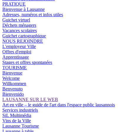
PRATIQUE
Bienvenue à Lausanne
Adresses, numéros et infos utiles
Guichet virtuel
Déchets ménagers
Vacances scolaires
Guichet cartographique
NOUS REJOINDRE
L'employeur Ville
Offres d'emploi
Apprentissage
Stages et offres spontanées
TOURISME
Bienvenue
Welcome
Willkommen
Benvenuto
Bienvenido
LAUSANNE SUR LE WEB
Art en ville – le guide de l'art dans l'espace public lausannois
Services industriels
SiL Multimédia
Vins de la Ville
Lausanne Tourisme
Lausanne à table