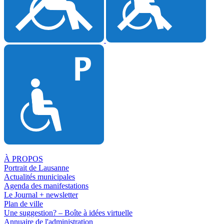
À PROPOS
Portrait de Lausanne
Actualités municipales
Agenda des manifestations
Le Journal + newsletter
Plan de ville
Une suggestion? – Boîte à idées virtuelle
Annuaire de l'administration