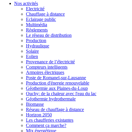
Nos activités
Electricité
Chauffage à distance
Eclairage public
Multimédia
Règlements
Le réseau de distribution
Production
Hydraulique
Solaire
Eolien
Provenance de l’électricité
Compteurs intelligents
Armoires électriques
Poste de Romanel-sur-Lausanne
Production d'énergie renouvelable
Géothermie aux Plaines-du-Loup
Ouchy: de la chaleur avec l'eau du lac
Géothermie hydrothermale
Biomasse
Réseau de chauffage à distance
Horizon 2050
Les chaufferies existantes
Comment ça marche?
Mix énergétique