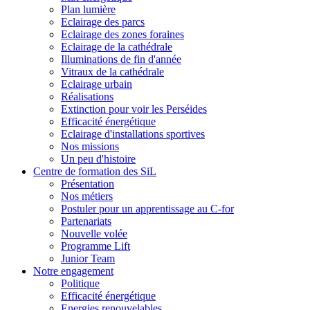
Plan lumière
Eclairage des parcs
Eclairage des zones foraines
Eclairage de la cathédrale
Illuminations de fin d'année
Vitraux de la cathédrale
Eclairage urbain
Réalisations
Extinction pour voir les Perséides
Efficacité énergétique
Eclairage d'installations sportives
Nos missions
Un peu d'histoire
Centre de formation des SiL
Présentation
Nos métiers
Postuler pour un apprentissage au C-for
Partenariats
Nouvelle volée
Programme Lift
Junior Team
Notre engagement
Politique
Efficacité énergétique
Energies renouvelables