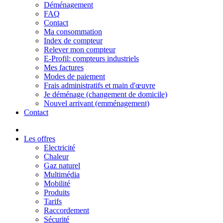
Déménagement
FAQ
Contact
Ma consommation
Index de compteur
Relever mon compteur
E-Profil: compteurs industriels
Mes factures
Modes de paiement
Frais administratifs et main d'œuvre
Je déménage (changement de domicile)
Nouvel arrivant (emménagement)
Contact
Les offres
Electricité
Chaleur
Gaz naturel
Multimédia
Mobilité
Produits
Tarifs
Raccordement
Sécurité