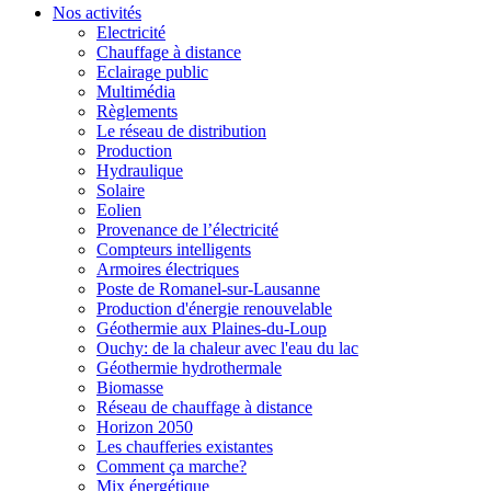
Nos activités
Electricité
Chauffage à distance
Eclairage public
Multimédia
Règlements
Le réseau de distribution
Production
Hydraulique
Solaire
Eolien
Provenance de l’électricité
Compteurs intelligents
Armoires électriques
Poste de Romanel-sur-Lausanne
Production d'énergie renouvelable
Géothermie aux Plaines-du-Loup
Ouchy: de la chaleur avec l'eau du lac
Géothermie hydrothermale
Biomasse
Réseau de chauffage à distance
Horizon 2050
Les chaufferies existantes
Comment ça marche?
Mix énergétique