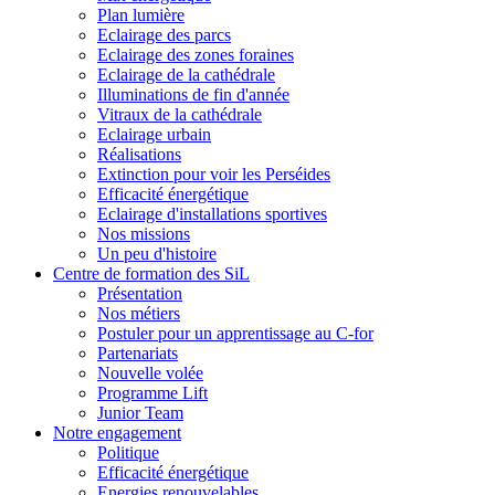
Plan lumière
Eclairage des parcs
Eclairage des zones foraines
Eclairage de la cathédrale
Illuminations de fin d'année
Vitraux de la cathédrale
Eclairage urbain
Réalisations
Extinction pour voir les Perséides
Efficacité énergétique
Eclairage d'installations sportives
Nos missions
Un peu d'histoire
Centre de formation des SiL
Présentation
Nos métiers
Postuler pour un apprentissage au C-for
Partenariats
Nouvelle volée
Programme Lift
Junior Team
Notre engagement
Politique
Efficacité énergétique
Energies renouvelables