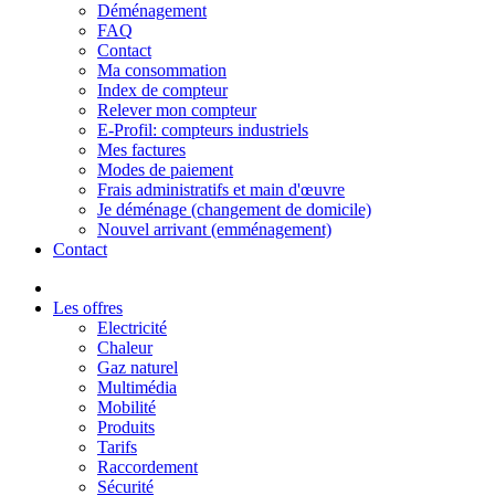
Déménagement
FAQ
Contact
Ma consommation
Index de compteur
Relever mon compteur
E-Profil: compteurs industriels
Mes factures
Modes de paiement
Frais administratifs et main d'œuvre
Je déménage (changement de domicile)
Nouvel arrivant (emménagement)
Contact
Les offres
Electricité
Chaleur
Gaz naturel
Multimédia
Mobilité
Produits
Tarifs
Raccordement
Sécurité