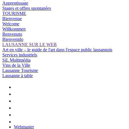
Apprentissage
Stages et offres spontanées
TOURISME
Bienvenue
Welcome
Willkommen
Benvenuto
Bienvenido
LAUSANNE SUR LE WEB
Art en ville – le guide de l'art dans l'espace public lausannois
Services industriels
SiL Multimédia
Vins de la Ville
Lausanne Tourisme
Lausanne à table
Webmaster