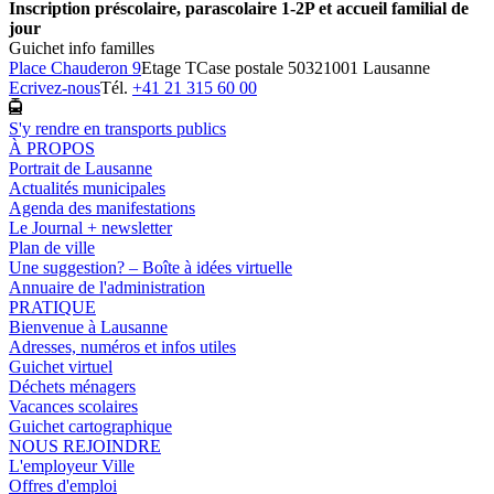
Inscription préscolaire, parascolaire 1-2P et accueil familial de
jour
Guichet info familles
Place Chauderon 9
Etage T
Case postale 5032
1001 Lausanne
Ecrivez-nous
Tél.
+41 21 315 60 00
S'y rendre en transports publics
À PROPOS
Portrait de Lausanne
Actualités municipales
Agenda des manifestations
Le Journal + newsletter
Plan de ville
Une suggestion? – Boîte à idées virtuelle
Annuaire de l'administration
PRATIQUE
Bienvenue à Lausanne
Adresses, numéros et infos utiles
Guichet virtuel
Déchets ménagers
Vacances scolaires
Guichet cartographique
NOUS REJOINDRE
L'employeur Ville
Offres d'emploi