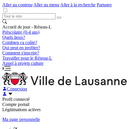
Aller au contenu
Aller au menu
Aller à la recherche
Partager
Accueil de jour - Réseau-L
Préscolaire (0-4 ans)
Quels lieux?
Combien ça coûte?
Qui peut en profiter?
Comment s'inscrire?
Travailler pour le Réseau-L
Appel à projets culture
Connexion
Profil connecté
Compte portail
Légitimations actives
Ma page personnelle