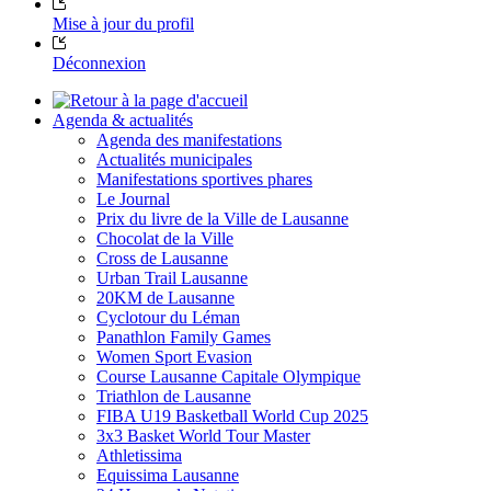
Mise à jour du profil
Déconnexion
Agenda & actualités
Agenda des manifestations
Actualités municipales
Manifestations sportives phares
Le Journal
Prix du livre de la Ville de Lausanne
Chocolat de la Ville
Cross de Lausanne
Urban Trail Lausanne
20KM de Lausanne
Cyclotour du Léman
Panathlon Family Games
Women Sport Evasion
Course Lausanne Capitale Olympique
Triathlon de Lausanne
FIBA U19 Basketball World Cup 2025
3x3 Basket World Tour Master
Athletissima
Equissima Lausanne