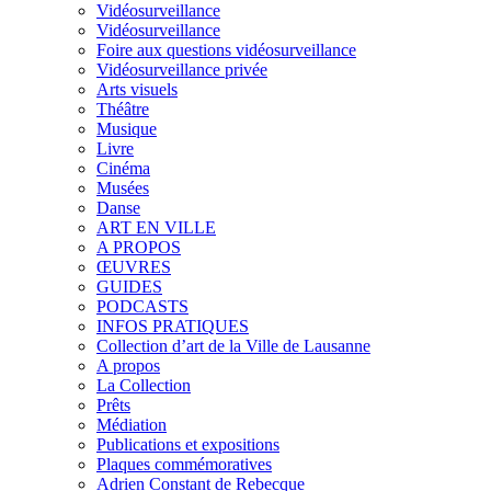
Vidéosurveillance
Vidéosurveillance
Foire aux questions vidéosurveillance
Vidéosurveillance privée
Arts visuels
Théâtre
Musique
Livre
Cinéma
Musées
Danse
ART EN VILLE
A PROPOS
ŒUVRES
GUIDES
PODCASTS
INFOS PRATIQUES
Collection d’art de la Ville de Lausanne
A propos
La Collection
Prêts
Médiation
Publications et expositions
Plaques commémoratives
Adrien Constant de Rebecque