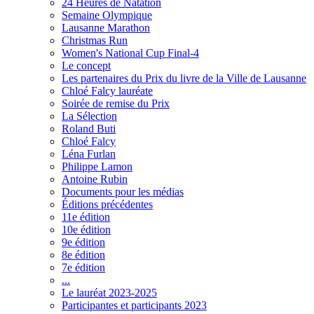
24 Heures de Natation
Semaine Olympique
Lausanne Marathon
Christmas Run
Women's National Cup Final-4
Le concept
Les partenaires du Prix du livre de la Ville de Lausanne
Chloé Falcy lauréate
Soirée de remise du Prix
La Sélection
Roland Buti
Chloé Falcy
Léna Furlan
Philippe Lamon
Antoine Rubin
Documents pour les médias
Éditions précédentes
11e édition
10e édition
9e édition
8e édition
7e édition
...
Le lauréat 2023-2025
Participantes et participants 2023