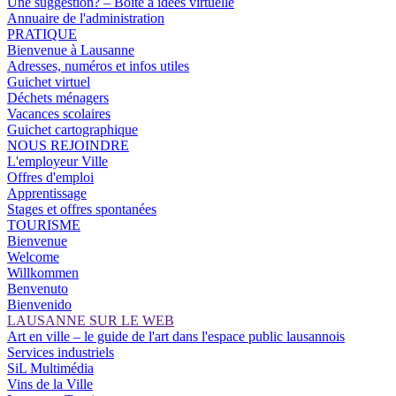
Une suggestion? – Boîte à idées virtuelle
Annuaire de l'administration
PRATIQUE
Bienvenue à Lausanne
Adresses, numéros et infos utiles
Guichet virtuel
Déchets ménagers
Vacances scolaires
Guichet cartographique
NOUS REJOINDRE
L'employeur Ville
Offres d'emploi
Apprentissage
Stages et offres spontanées
TOURISME
Bienvenue
Welcome
Willkommen
Benvenuto
Bienvenido
LAUSANNE SUR LE WEB
Art en ville – le guide de l'art dans l'espace public lausannois
Services industriels
SiL Multimédia
Vins de la Ville