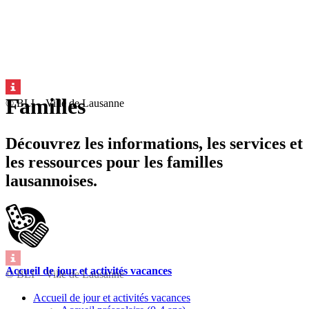
Familles
© BLI – Ville de Lausanne
Découvrez les informations, les services et
les ressources pour les familles
lausannoises.
Accueil de jour et activités vacances
© BLI – Ville de Lausanne
Accueil de jour et activités vacances