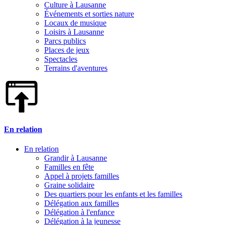
Culture à Lausanne
Événements et sorties nature
Locaux de musique
Loisirs à Lausanne
Parcs publics
Places de jeux
Spectacles
Terrains d'aventures
En relation
En relation
Grandir à Lausanne
Familles en fête
Appel à projets familles
Graine solidaire
Des quartiers pour les enfants et les familles
Délégation aux familles
Délégation à l'enfance
Délégation à la jeunesse