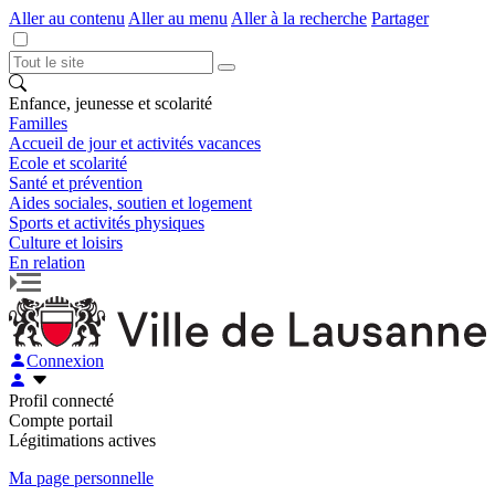
Aller au contenu
Aller au menu
Aller à la recherche
Partager
Enfance, jeunesse et scolarité
Familles
Accueil de jour et activités vacances
Ecole et scolarité
Santé et prévention
Aides sociales, soutien et logement
Sports et activités physiques
Culture et loisirs
En relation
Connexion
Profil connecté
Compte portail
Légitimations actives
Ma page personnelle