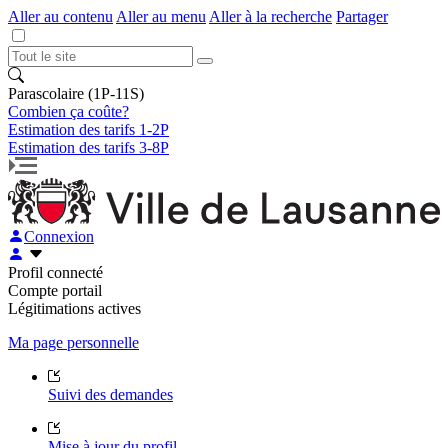
Aller au contenu
Aller au menu
Aller à la recherche
Partager
Parascolaire (1P-11S)
Combien ça coûte?
Estimation des tarifs 1-2P
Estimation des tarifs 3-8P
Connexion
Profil connecté
Compte portail
Légitimations actives
Ma page personnelle
Suivi des demandes
Mise à jour du profil