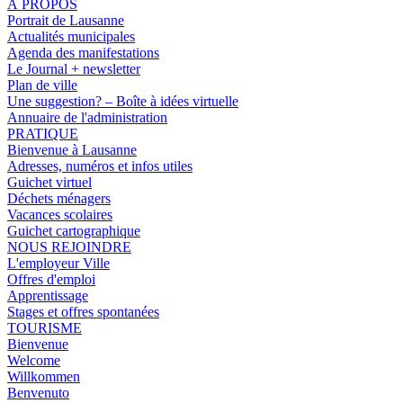
À PROPOS
Portrait de Lausanne
Actualités municipales
Agenda des manifestations
Le Journal + newsletter
Plan de ville
Une suggestion? – Boîte à idées virtuelle
Annuaire de l'administration
PRATIQUE
Bienvenue à Lausanne
Adresses, numéros et infos utiles
Guichet virtuel
Déchets ménagers
Vacances scolaires
Guichet cartographique
NOUS REJOINDRE
L'employeur Ville
Offres d'emploi
Apprentissage
Stages et offres spontanées
TOURISME
Bienvenue
Welcome
Willkommen
Benvenuto