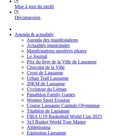
Mise à jour du profil
Déconnexion
Agenda & actualités
Agenda des manifestations
Actualités municipales
Manifestations sportives phares
Le Journal
Prix du livre de la Ville de Lausanne
Chocolat de la Ville
Cross de Lausanne
Urban Trail Lausanne
20KM de Lausanne
Cyclotour du Léman
Panathlon Family Games
Women Sport Evasion
Course Lausanne Capitale Olympique
Triathlon de Lausanne
FIBA U19 Basketball World Cup 2025
3x3 Basket World Tour Master
Athletissima
Equissima Lausanne