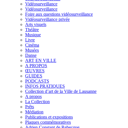
Vidéosurveillance
Vidéosurveillance
Foire aux questions vidéosurveillance
Vidéosurveillance privée
Arts visuels
Théâtre
Musique
Livre
Cinéma
Musées
Danse
ART EN VILLE
A PROPOS
ŒUVRES
GUIDES
PODCASTS
INFOS PRATIQUES
Collection d’art de la Ville de Lausanne
A propos
La Collection
Prêts
Médiation
Publications et expositions
Plaques commémoratives
Adrien Constant de Rebecque