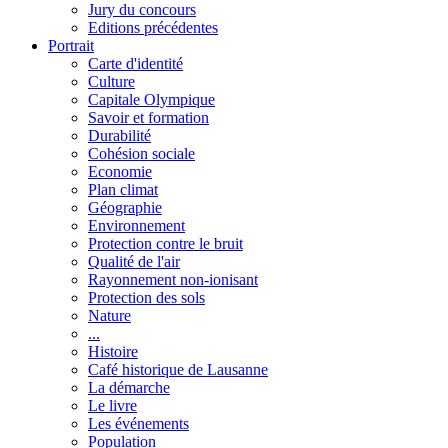
Jury du concours
Editions précédentes
Portrait
Carte d'identité
Culture
Capitale Olympique
Savoir et formation
Durabilité
Cohésion sociale
Economie
Plan climat
Géographie
Environnement
Protection contre le bruit
Qualité de l'air
Rayonnement non-ionisant
Protection des sols
Nature
...
Histoire
Café historique de Lausanne
La démarche
Le livre
Les événements
Population