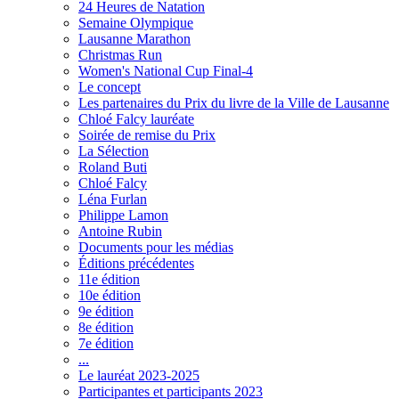
24 Heures de Natation
Semaine Olympique
Lausanne Marathon
Christmas Run
Women's National Cup Final-4
Le concept
Les partenaires du Prix du livre de la Ville de Lausanne
Chloé Falcy lauréate
Soirée de remise du Prix
La Sélection
Roland Buti
Chloé Falcy
Léna Furlan
Philippe Lamon
Antoine Rubin
Documents pour les médias
Éditions précédentes
11e édition
10e édition
9e édition
8e édition
7e édition
...
Le lauréat 2023-2025
Participantes et participants 2023