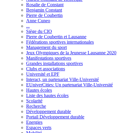
Rosalie de Constant
Benjamin Constant
Pierre de Coubertin
Anne Cuneo
...
Siège du CIO
Pierre de Coubertin et Lausanne
Fédérations sportives internationales
Management du sport
Jeux Olympiques de la Jeunesse Lausanne 2020
Manifestations sportives
Grandes installations sportives
Clubs et associations
Université et EPF
Interact, un partenariat Ville-Université
EUniverCities: Un partenariat Ville-Université
Hautes écoles
Liste des hautes écoles
Scolarité
Recherche
Développement durable
Portail Développement durable
Energies
Espaces verts
Mobilité