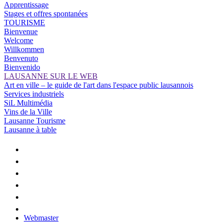
Apprentissage
Stages et offres spontanées
TOURISME
Bienvenue
Welcome
Willkommen
Benvenuto
Bienvenido
LAUSANNE SUR LE WEB
Art en ville – le guide de l'art dans l'espace public lausannois
Services industriels
SiL Multimédia
Vins de la Ville
Lausanne Tourisme
Lausanne à table
Webmaster