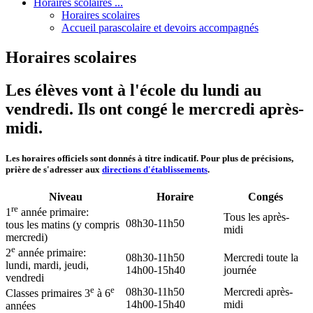
Horaires scolaires ...
Horaires scolaires
Accueil parascolaire et devoirs accompagnés
Horaires scolaires
Les élèves vont à l'école du lundi au
vendredi. Ils ont congé le mercredi après-
midi.
Les horaires officiels sont donnés à titre indicatif. Pour plus de précisions,
prière de s'adresser aux
directions d'établissements
.
Niveau
Horaire
Congés
re
1
année primaire:
Tous les après-
08h30-11h50
tous les matins (y compris
midi
mercredi)
e
2
année primaire:
08h30-11h50
Mercredi toute la
lundi, mardi, jeudi,
14h00-15h40
journée
vendredi
e
e
08h30-11h50
Mercredi après-
Classes primaires 3
à 6
14h00-15h40
midi
années