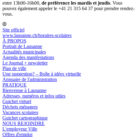
entre 13h00-16h00,
de préférence les mardis et jeudis
. Vous
pouvez également appeler le +41 21 315 64 37 pour prendre rendez-
vous.
Site officiel
www.lausanne.ch
/horaires-scolaires
À PROPOS
Portrait de Lausanne
Actualités municipales
Agenda des manifestations
Le Journal + newsletter
Plan de ville
Une suggestion? – Boîte à idées virtuelle
Annuaire de l'administration
PRATIQUE
Bienvenue à Lausanne
Adresses, numéros et infos utiles
Guichet virtuel
Déchets ménagers
Vacances scolaires
Guichet cartographique
NOUS REJOINDRE
L'employeur Ville
Offres d'emploi