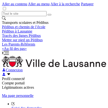
Aller au contenu
Aller au menu
Aller à la recherche
Partager
Transports scolaires et Pédibus
Pédibus et chemin de l’école
Pédibus à Lausanne
Tracés des lignes Pédibus
Mettre sur pied un Pédibus
Les Parents-Référents
«Au fil des pas»
Connexion
Profil connecté
Compte portail
Légitimations actives
Ma page personnelle