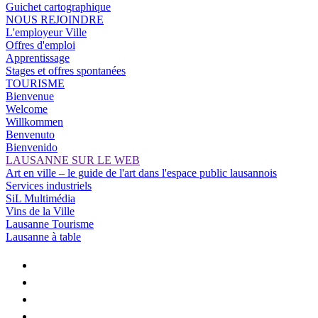
Guichet cartographique
NOUS REJOINDRE
L'employeur Ville
Offres d'emploi
Apprentissage
Stages et offres spontanées
TOURISME
Bienvenue
Welcome
Willkommen
Benvenuto
Bienvenido
LAUSANNE SUR LE WEB
Art en ville – le guide de l'art dans l'espace public lausannois
Services industriels
SiL Multimédia
Vins de la Ville
Lausanne Tourisme
Lausanne à table