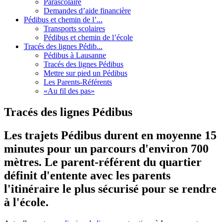
Parascolaire
Demandes d’aide financière
Pédibus et chemin de l’...
Transports scolaires
Pédibus et chemin de l’école
Tracés des lignes Pédib...
Pédibus à Lausanne
Tracés des lignes Pédibus
Mettre sur pied un Pédibus
Les Parents-Référents
«Au fil des pas»
Tracés des lignes Pédibus
Les trajets Pédibus durent en moyenne 15
minutes pour un parcours d'environ 700
mètres. Le parent-référent du quartier
définit d'entente avec les parents
l'itinéraire le plus sécurisé pour se rendre
à l'école.