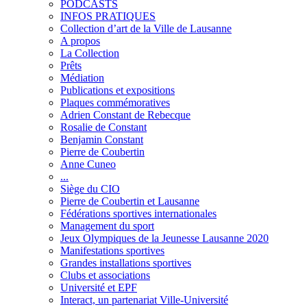
PODCASTS
INFOS PRATIQUES
Collection d’art de la Ville de Lausanne
A propos
La Collection
Prêts
Médiation
Publications et expositions
Plaques commémoratives
Adrien Constant de Rebecque
Rosalie de Constant
Benjamin Constant
Pierre de Coubertin
Anne Cuneo
...
Siège du CIO
Pierre de Coubertin et Lausanne
Fédérations sportives internationales
Management du sport
Jeux Olympiques de la Jeunesse Lausanne 2020
Manifestations sportives
Grandes installations sportives
Clubs et associations
Université et EPF
Interact, un partenariat Ville-Université