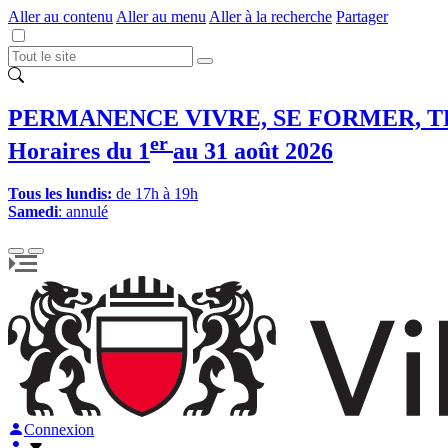
Aller au contenu
Aller au menu
Aller à la recherche
Partager
PERMANENCE VIVRE, SE FORMER, T
er
Horaires du 1
au 31 août 2026
Tous les lundis:
de 17h à 19h
Samedi
: annulé
Connexion