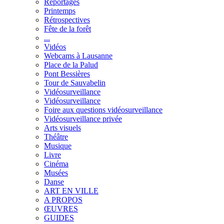
Reportages
Printemps
Rétrospectives
Fête de la forêt
...
Vidéos
Webcams à Lausanne
Place de la Palud
Pont Bessières
Tour de Sauvabelin
Vidéosurveillance
Vidéosurveillance
Foire aux questions vidéosurveillance
Vidéosurveillance privée
Arts visuels
Théâtre
Musique
Livre
Cinéma
Musées
Danse
ART EN VILLE
A PROPOS
ŒUVRES
GUIDES