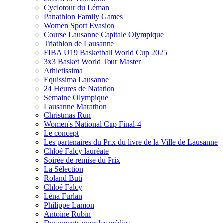
Cyclotour du Léman
Panathlon Family Games
Women Sport Evasion
Course Lausanne Capitale Olympique
Triathlon de Lausanne
FIBA U19 Basketball World Cup 2025
3x3 Basket World Tour Master
Athletissima
Equissima Lausanne
24 Heures de Natation
Semaine Olympique
Lausanne Marathon
Christmas Run
Women's National Cup Final-4
Le concept
Les partenaires du Prix du livre de la Ville de Lausanne
Chloé Falcy lauréate
Soirée de remise du Prix
La Sélection
Roland Buti
Chloé Falcy
Léna Furlan
Philippe Lamon
Antoine Rubin
Documents pour les médias