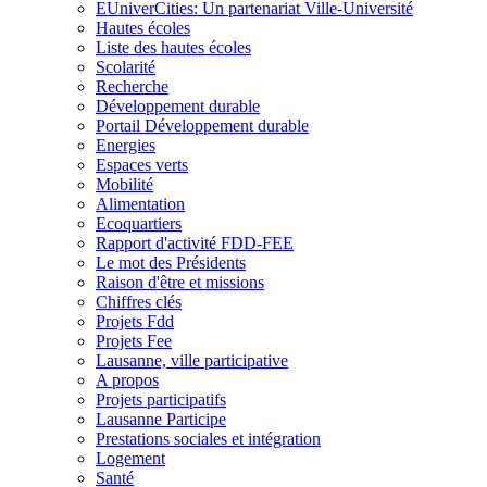
EUniverCities: Un partenariat Ville-Université
Hautes écoles
Liste des hautes écoles
Scolarité
Recherche
Développement durable
Portail Développement durable
Energies
Espaces verts
Mobilité
Alimentation
Ecoquartiers
Rapport d'activité FDD-FEE
Le mot des Présidents
Raison d'être et missions
Chiffres clés
Projets Fdd
Projets Fee
Lausanne, ville participative
A propos
Projets participatifs
Lausanne Participe
Prestations sociales et intégration
Logement
Santé